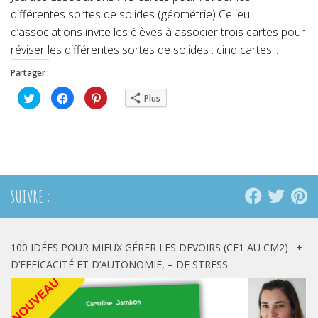
différentes sortes de solides (géométrie) Ce jeu
d’associations invite les élèves à associer trois cartes pour
réviser les différentes sortes de solides : cinq cartes...
Partager :
Cliquez
Cliquez
Cliquez
Plus
pour
pour
pour
partager
partager
partager
sur
sur
sur
Twitter(ouvre
Facebook(ouvre
Pinterest(ouvre
dans
dans
dans
une
une
une
nouvelle
nouvelle
nouvelle
fenêtre)
fenêtre)
fenêtre)
SUIVRE :
100 IDÉES POUR MIEUX GÉRER LES DEVOIRS (CE1 AU CM2) : +
D’EFFICACITÉ ET D’AUTONOMIE, – DE STRESS