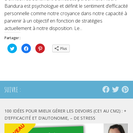
Bandura est psychologue et définit le sentiment d’efficacité
personnelle comme notre croyance dans notre capacité à
parvenir à un objectif en fonction de stratégies
actuellement à notre disposition. Le...
Partager :
Cliquez
Cliquez
Cliquez
Plus
pour
pour
pour
partager
partager
partager
sur
sur
sur
Twitter(ouvre
Facebook(ouvre
Pinterest(ouvre
dans
dans
dans
une
une
une
nouvelle
nouvelle
nouvelle
fenêtre)
fenêtre)
fenêtre)
SUIVRE :
100 IDÉES POUR MIEUX GÉRER LES DEVOIRS (CE1 AU CM2) : +
D’EFFICACITÉ ET D’AUTONOMIE, – DE STRESS