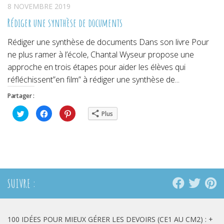
8 NOVEMBRE 2019
Rédiger une synthèse de documents
Rédiger une synthèse de documents Dans son livre Pour
ne plus ramer à l’école, Chantal Wyseur propose une
approche en trois étapes pour aider les élèves qui
réfléchissent”en film” à rédiger une synthèse de...
Partager :
Cliquez
Cliquez
Cliquez
Plus
pour
pour
pour
partager
partager
partager
sur
sur
sur
Twitter(ouvre
Facebook(ouvre
Pinterest(ouvre
dans
dans
dans
une
une
une
nouvelle
nouvelle
nouvelle
fenêtre)
fenêtre)
fenêtre)
SUIVRE :
100 IDÉES POUR MIEUX GÉRER LES DEVOIRS (CE1 AU CM2) : +