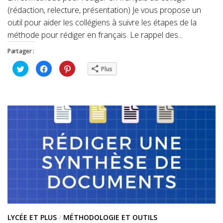
(rédaction, relecture, présentation) Je vous propose un
outil pour aider les collégiens à suivre les étapes de la
méthode pour rédiger en français. Le rappel des...
Partager :
Cliquez
Cliquez
Cliquez
Plus
pour
pour
pour
partager
partager
partager
sur
sur
sur
Twitter(ouvre
Facebook(ouvre
Pinterest(ouvre
dans
dans
dans
une
une
une
nouvelle
nouvelle
nouvelle
fenêtre)
fenêtre)
fenêtre)
LYCÉE ET PLUS
/
MÉTHODOLOGIE ET OUTILS