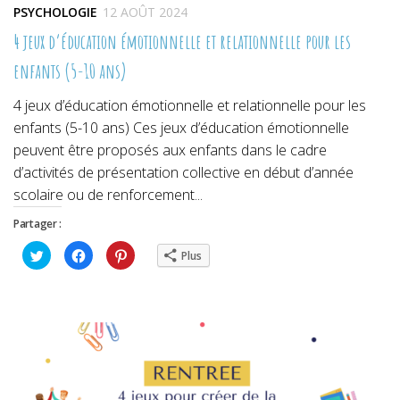
PSYCHOLOGIE
12 AOÛT 2024
4 jeux d’éducation émotionnelle et relationnelle pour les
enfants (5-10 ans)
4 jeux d’éducation émotionnelle et relationnelle pour les
enfants (5-10 ans) Ces jeux d’éducation émotionnelle
peuvent être proposés aux enfants dans le cadre
d’activités de présentation collective en début d’année
scolaire ou de renforcement...
Partager :
Cliquez
Cliquez
Cliquez
Plus
pour
pour
pour
partager
partager
partager
sur
sur
sur
Twitter(ouvre
Facebook(ouvre
Pinterest(ouvre
dans
dans
dans
une
une
une
nouvelle
nouvelle
nouvelle
fenêtre)
fenêtre)
fenêtre)