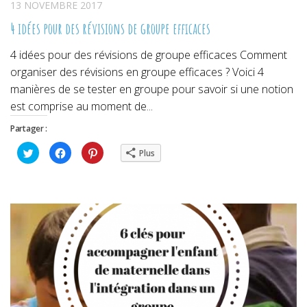
13 NOVEMBRE 2017
4 idées pour des révisions de groupe efficaces
4 idées pour des révisions de groupe efficaces Comment
organiser des révisions en groupe efficaces ? Voici 4
manières de se tester en groupe pour savoir si une notion
est comprise au moment de...
Partager :
Cliquez
Cliquez
Cliquez
Plus
pour
pour
pour
partager
partager
partager
sur
sur
sur
Twitter(ouvre
Facebook(ouvre
Pinterest(ouvre
dans
dans
dans
une
une
une
nouvelle
nouvelle
nouvelle
fenêtre)
fenêtre)
fenêtre)