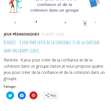
JEUX PÉDAGOGIQUES
19 AOÛT 2020
Rentrée : 4 jeux pour créer de la confiance et de la cohésion
dans un groupe classe
Rentrée : 4 jeux pour créer de la confiance et de la
cohésion dans un groupe classe Je vous propose quatre
jeux pour créer de la confiance et de la cohésion dans un
groupe...
Partager :
Cliquez
Cliquez
Cliquez
Plus
pour
pour
pour
partager
partager
partager
sur
sur
sur
Twitter(ouvre
Facebook(ouvre
Pinterest(ouvre
dans
dans
dans