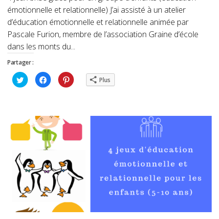
émotionnelle et relationnelle) J’ai assisté à un atelier
d’éducation émotionnelle et relationnelle animée par
Pascale Furion, membre de l’association Graine d’école
dans les monts du...
Partager :
Cliquez
Cliquez
Cliquez
Plus
pour
pour
pour
partager
partager
partager
sur
sur
sur
Twitter(ouvre
Facebook(ouvre
Pinterest(ouvre
dans
dans
dans
une
une
une
nouvelle
nouvelle
nouvelle
fenêtre)
fenêtre)
fenêtre)