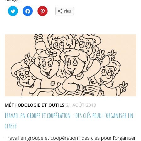
Cliquez
Cliquez
Cliquez
Plus
pour
pour
pour
partager
partager
partager
sur
sur
sur
Twitter(ouvre
Facebook(ouvre
Pinterest(ouvre
dans
dans
dans
une
une
une
nouvelle
nouvelle
nouvelle
fenêtre)
fenêtre)
fenêtre)
MÉTHODOLOGIE ET OUTILS
21 AOÛT 2018
Travail en groupe et coopération : des clés pour l’organiser en
classe
Travail en groupe et coopération : des clés pour l’organiser