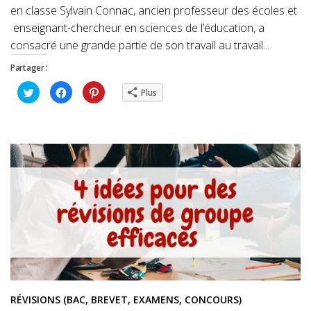
en classe Sylvain Connac, ancien professeur des écoles et
enseignant-chercheur en sciences de l’éducation, a
consacré une grande partie de son travail au travail...
Partager :
Cliquez
Cliquez
Cliquez
Plus
pour
pour
pour
partager
partager
partager
sur
sur
sur
Twitter(ouvre
Facebook(ouvre
Pinterest(ouvre
dans
dans
dans
une
une
une
nouvelle
nouvelle
nouvelle
fenêtre)
fenêtre)
fenêtre)
RÉVISIONS (BAC, BREVET, EXAMENS, CONCOURS)