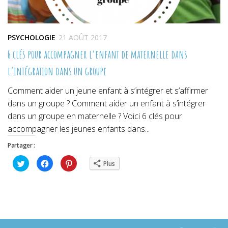
PSYCHOLOGIE
21 AOÛT 2017
6 clés pour accompagner l’enfant de maternelle dans
l’intégration dans un groupe
Comment aider un jeune enfant à s’intégrer et s’affirmer
dans un groupe ? Comment aider un enfant à s’intégrer
dans un groupe en maternelle ? Voici 6 clés pour
accompagner les jeunes enfants dans...
Partager :
Cliquez
Cliquez
Cliquez
Plus
pour
pour
pour
partager
partager
partager
sur
sur
sur
Twitter(ouvre
Facebook(ouvre
Pinterest(ouvre
dans
dans
dans
une
une
une
nouvelle
nouvelle
nouvelle
fenêtre)
fenêtre)
fenêtre)