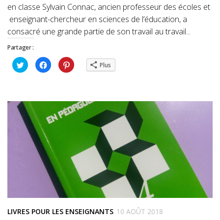
en classe Sylvain Connac, ancien professeur des écoles et
enseignant-chercheur en sciences de l’éducation, a
consacré une grande partie de son travail au travail...
Partager :
Cliquez
Cliquez
Cliquez
Plus
pour
pour
pour
partager
partager
partager
sur
sur
sur
Twitter(ouvre
Facebook(ouvre
Pinterest(ouvre
dans
dans
dans
une
une
une
nouvelle
nouvelle
nouvelle
fenêtre)
fenêtre)
fenêtre)
LIVRES POUR LES ENSEIGNANTS
10 AOÛT 2018