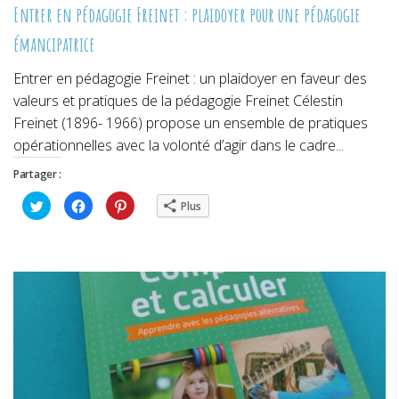
Entrer en pédagogie Freinet : plaidoyer pour une pédagogie
émancipatrice
Entrer en pédagogie Freinet : un plaidoyer en faveur des
valeurs et pratiques de la pédagogie Freinet Célestin
Freinet (1896- 1966) propose un ensemble de pratiques
opérationnelles avec la volonté d’agir dans le cadre...
Partager :
Cliquez
Cliquez
Cliquez
Plus
pour
pour
pour
partager
partager
partager
sur
sur
sur
Twitter(ouvre
Facebook(ouvre
Pinterest(ouvre
dans
dans
dans
une
une
une
nouvelle
nouvelle
nouvelle
fenêtre)
fenêtre)
fenêtre)