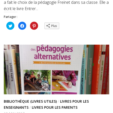
a fait le choix de la pédagogie Freinet dans sa classe. Elle a
écrit le livre Entrer...
Partager :
Cliquez
Cliquez
Cliquez
Plus
pour
pour
pour
partager
partager
partager
sur
sur
sur
Twitter(ouvre
Facebook(ouvre
Pinterest(ouvre
dans
dans
dans
une
une
une
nouvelle
nouvelle
nouvelle
fenêtre)
fenêtre)
fenêtre)
BIBLIOTHÈQUE (LIVRES UTILES)
/
LIVRES POUR LES
ENSEIGNANTS
/
LIVRES POUR LES PARENTS