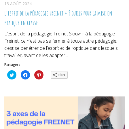
13 AOÛT 2024
L’esprit de la pédagogie Freinet + 9 outils pour la mise en
pratique en classe
L’esprit de la pédagogie Freinet S’ouvrir à la pédagogie
Freinet, ce n’est pas se fermer à toute autre pédagogie;
c’est se pénétrer de l’esprit et de l’optique dans lesquels
travailler, avant de les adapter...
Partager :
Cliquez
Cliquez
Cliquez
Plus
pour
pour
pour
partager
partager
partager
sur
sur
sur
Twitter(ouvre
Facebook(ouvre
Pinterest(ouvre
dans
dans
dans
une
une
une
nouvelle
nouvelle
nouvelle
fenêtre)
fenêtre)
fenêtre)