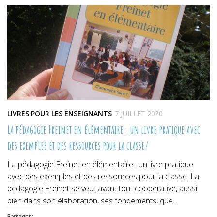
une
une
une
nouvelle
nouvelle
nouvelle
fenêtre)
fenêtre)
fenêtre)
LIVRES POUR LES ENSEIGNANTS
7 JUILLET 2020
La pédagogie Freinet en élémentaire : un livre pratique avec
des exemples et des ressources pour la classe/
La pédagogie Freinet en élémentaire : un livre pratique
avec des exemples et des ressources pour la classe. La
pédagogie Freinet se veut avant tout coopérative, aussi
bien dans son élaboration, ses fondements, que...
Partager :