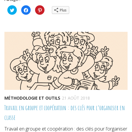
Cliquez
Cliquez
Cliquez
Plus
pour
pour
pour
partager
partager
partager
sur
sur
sur
Twitter(ouvre
Facebook(ouvre
Pinterest(ouvre
dans
dans
dans
une
une
une
nouvelle
nouvelle
nouvelle
fenêtre)
fenêtre)
fenêtre)
MÉTHODOLOGIE ET OUTILS
21 AOÛT 2018
Travail en groupe et coopération : des clés pour l’organiser en
classe
Travail en groupe et coopération : des clés pour l’organiser