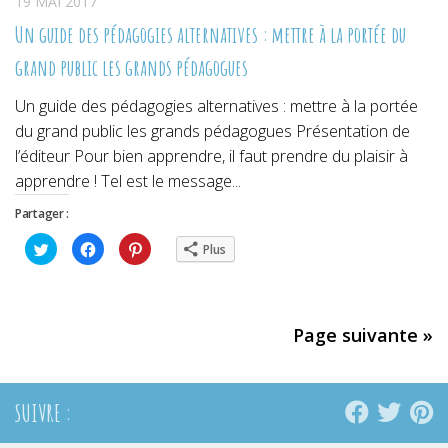
19 MAI 2017
Un guide des pédagogies alternatives : mettre à la portée du
grand public les grands pédagogues
Un guide des pédagogies alternatives : mettre à la portée
du grand public les grands pédagogues Présentation de
l’éditeur Pour bien apprendre, il faut prendre du plaisir à
apprendre ! Tel est le message...
Partager :
Cliquez
Cliquez
Cliquez
Plus
pour
pour
pour
partager
partager
partager
sur
sur
sur
Twitter(ouvre
Facebook(ouvre
Pinterest(ouvre
dans
dans
dans
une
une
une
nouvelle
nouvelle
nouvelle
Page suivante »
fenêtre)
fenêtre)
fenêtre)
SUIVRE :