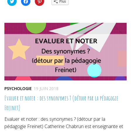
Cliquez
Cliquez
Cliquez
Plus
pour
pour
pour
partager
partager
partager
sur
sur
sur
Twitter(ouvre
Facebook(ouvre
Pinterest(ouvre
dans
dans
dans
une
une
une
nouvelle
nouvelle
nouvelle
fenêtre)
fenêtre)
fenêtre)
PSYCHOLOGIE
19 JUIN 2018
Evaluer et noter : des synonymes ? (détour par la pédagogie
Freinet)
Evaluer et noter : des synonymes ? (détour par la
pédagogie Freinet) Catherine Chabrun est enseignante et