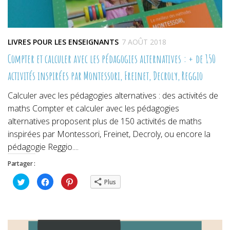
LIVRES POUR LES ENSEIGNANTS
7 AOÛT 2018
Compter et calculer avec les pédagogies alternatives : + de 150
activités inspirées par Montessori, Freinet, Decroly, Reggio
Calculer avec les pédagogies alternatives : des activités de
maths Compter et calculer avec les pédagogies
alternatives proposent plus de 150 activités de maths
inspirées par Montessori, Freinet, Decroly, ou encore la
pédagogie Reggio....
Partager :
Cliquez
Cliquez
Cliquez
Plus
pour
pour
pour
partager
partager
partager
sur
sur
sur
Twitter(ouvre
Facebook(ouvre
Pinterest(ouvre
dans
dans
dans
une
une
une
nouvelle
nouvelle
nouvelle
fenêtre)
fenêtre)
fenêtre)