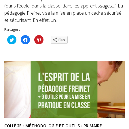
(dans l’école, dans la classe, dans les apprentissages…) La
pédagogie Freinet vise la mise en place un cadre sécurisé
et sécurisant. En effet, un...
Partager :
Cliquez
Cliquez
Cliquez
Plus
pour
pour
pour
partager
partager
partager
sur
sur
sur
Twitter(ouvre
Facebook(ouvre
Pinterest(ouvre
dans
dans
dans
une
une
une
nouvelle
nouvelle
nouvelle
fenêtre)
fenêtre)
fenêtre)
COLLÈGE
/
MÉTHODOLOGIE ET OUTILS
/
PRIMAIRE