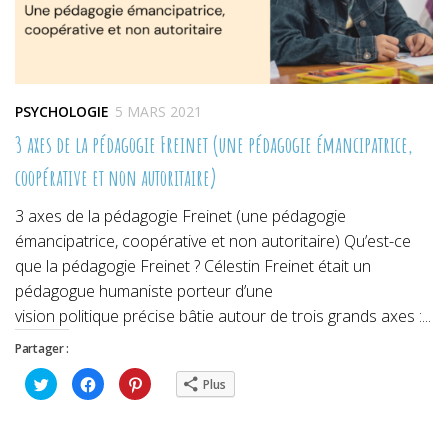
PSYCHOLOGIE
5 MARS 2021
3 axes de la pédagogie Freinet (une pédagogie émancipatrice,
coopérative et non autoritaire)
3 axes de la pédagogie Freinet (une pédagogie
émancipatrice, coopérative et non autoritaire) Qu’est-ce
que la pédagogie Freinet ? Célestin Freinet était un
pédagogue humaniste porteur d’une
vision politique précise bâtie autour de trois grands axes :...
Partager :
Cliquez
Cliquez
Cliquez
Plus
pour
pour
pour
partager
partager
partager
sur
sur
sur
Twitter(ouvre
Facebook(ouvre
Pinterest(ouvre
dans
dans
dans