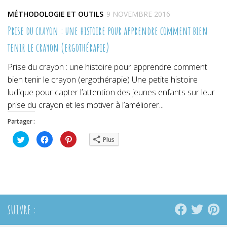
MÉTHODOLOGIE ET OUTILS
9 NOVEMBRE 2016
Prise du crayon : une histoire pour apprendre comment bien
tenir le crayon (ergothérapie)
Prise du crayon : une histoire pour apprendre comment
bien tenir le crayon (ergothérapie) Une petite histoire
ludique pour capter l’attention des jeunes enfants sur leur
prise du crayon et les motiver à l’améliorer...
Partager :
Cliquez
Cliquez
Cliquez
Plus
pour
pour
pour
partager
partager
partager
sur
sur
sur
Twitter(ouvre
Facebook(ouvre
Pinterest(ouvre
dans
dans
dans
une
une
une
nouvelle
nouvelle
nouvelle
fenêtre)
fenêtre)
fenêtre)
SUIVRE :