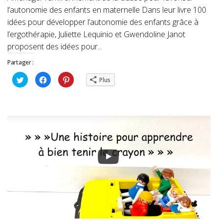
l’autonomie des enfants en maternelle Dans leur livre 100
idées pour développer l’autonomie des enfants grâce à
l’ergothérapie, Juliette Lequinio et Gwendoline Janot
proposent des idées pour...
Partager :
Cliquez
Cliquez
Cliquez
Plus
pour
pour
pour
partager
partager
partager
sur
sur
sur
Twitter(ouvre
Facebook(ouvre
Pinterest(ouvre
dans
dans
dans
une
une
une
nouvelle
nouvelle
nouvelle
fenêtre)
fenêtre)
fenêtre)