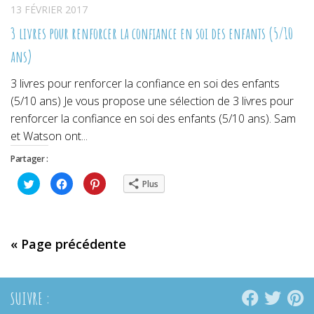
13 FÉVRIER 2017
3 livres pour renforcer la confiance en soi des enfants (5/10
ans)
3 livres pour renforcer la confiance en soi des enfants
(5/10 ans) Je vous propose une sélection de 3 livres pour
renforcer la confiance en soi des enfants (5/10 ans). Sam
et Watson ont...
Partager :
Cliquez
Cliquez
Cliquez
Plus
pour
pour
pour
partager
partager
partager
sur
sur
sur
Twitter(ouvre
Facebook(ouvre
Pinterest(ouvre
dans
dans
dans
une
une
une
nouvelle
nouvelle
nouvelle
« Page précédente
fenêtre)
fenêtre)
fenêtre)
SUIVRE :