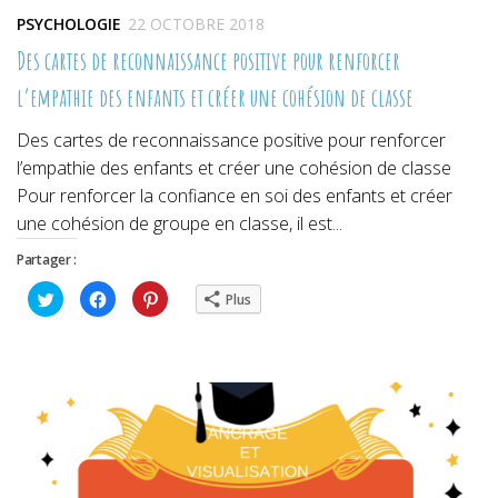
PSYCHOLOGIE
22 OCTOBRE 2018
Des cartes de reconnaissance positive pour renforcer
l’empathie des enfants et créer une cohésion de classe
Des cartes de reconnaissance positive pour renforcer
l’empathie des enfants et créer une cohésion de classe
Pour renforcer la confiance en soi des enfants et créer
une cohésion de groupe en classe, il est...
Partager :
Cliquez
Cliquez
Cliquez
Plus
pour
pour
pour
partager
partager
partager
sur
sur
sur
Twitter(ouvre
Facebook(ouvre
Pinterest(ouvre
dans
dans
dans
une
une
une
nouvelle
nouvelle
nouvelle
fenêtre)
fenêtre)
fenêtre)