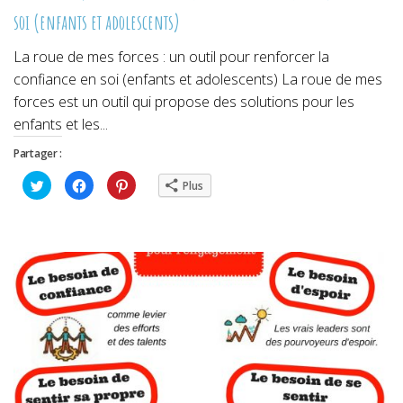
soi (enfants et adolescents)
La roue de mes forces : un outil pour renforcer la
confiance en soi (enfants et adolescents) La roue de mes
forces est un outil qui propose des solutions pour les
enfants et les...
Partager :
Cliquez
Cliquez
Cliquez
Plus
pour
pour
pour
partager
partager
partager
sur
sur
sur
Twitter(ouvre
Facebook(ouvre
Pinterest(ouvre
dans
dans
dans
une
une
une
nouvelle
nouvelle
nouvelle
fenêtre)
fenêtre)
fenêtre)