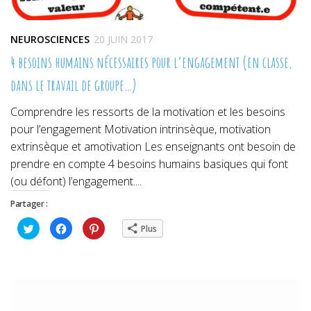
NEUROSCIENCES
20 JUIN 2017
4 besoins humains nécessaires pour l’engagement (en classe,
dans le travail de groupe…)
Comprendre les ressorts de la motivation et les besoins
pour l’engagement Motivation intrinsèque, motivation
extrinsèque et amotivation Les enseignants ont besoin de
prendre en compte 4 besoins humains basiques qui font
(ou défont) l’engagement....
Partager :
Cliquez
Cliquez
Cliquez
Plus
pour
pour
pour
partager
partager
partager
sur
sur
sur
Twitter(ouvre
Facebook(ouvre
Pinterest(ouvre
dans
dans
dans
une
une
une
nouvelle
nouvelle
nouvelle
fenêtre)
fenêtre)
fenêtre)