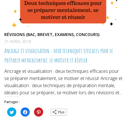
RÉVISIONS (BAC, BREVET, EXAMENS, CONCOURS)
21 AVRIL 2018
Ancrage et visualisation : deux techniques efficaces pour se
préparer mentalement, se motiver et réussir
Ancrage et visualisation : deux techniques efficaces pour
se préparer mentalement, se motiver et réussir Ancrage et
visualisation : deux techniques de préparation mentale,
idéales pour se préparer, se motiver lors des révisions et...
Partager :
Cliquez
Cliquez
Cliquez
Plus
pour
pour
pour
partager
partager
partager
sur
sur
sur
Twitter(ouvre
Facebook(ouvre
Pinterest(ouvre