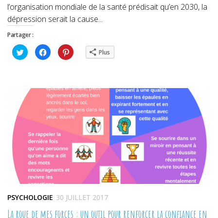
l’organisation mondiale de la santé prédisait qu’en 2030, la
dépression serait la cause...
Partager :
Cliquez
Cliquez
Cliquez
Plus
pour
pour
pour
partager
partager
partager
sur
sur
sur
Twitter(ouvre
Facebook(ouvre
Pinterest(ouvre
dans
dans
dans
une
une
une
nouvelle
nouvelle
nouvelle
fenêtre)
fenêtre)
fenêtre)
PSYCHOLOGIE
30 JUILLET 2017
La roue de mes forces : un outil pour renforcer la confiance en