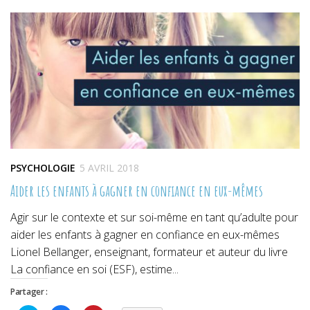
dans
dans
dans
une
une
une
nouvelle
nouvelle
nouvelle
fenêtre)
fenêtre)
fenêtre)
PSYCHOLOGIE
5 AVRIL 2018
Aider les enfants à gagner en confiance en eux-mêmes
Agir sur le contexte et sur soi-même en tant qu’adulte pour
aider les enfants à gagner en confiance en eux-mêmes
Lionel Bellanger, enseignant, formateur et auteur du livre
La confiance en soi (ESF), estime...
Partager :