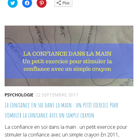
Cliquez
Cliquez
Cliquez
Plus
pour
pour
pour
partager
partager
partager
sur
sur
sur
Twitter(ouvre
Facebook(ouvre
Pinterest(ouvre
dans
dans
dans
une
une
une
nouvelle
nouvelle
nouvelle
fenêtre)
fenêtre)
fenêtre)
PSYCHOLOGIE
22 SEPTEMBRE 2017
La confiance en soi dans la main : un petit exercice pour
stimuler la confiance avec un simple crayon
La confiance en soi dans la main : un petit exercice pour
stimuler la confiance avec un simple crayon En 2011,