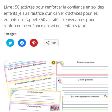
Livre : 50 activités pour renforcer la confiance en soi des
enfants Je suis l’autrice d’un cahier d’activités pour les
enfants qui s’appelle 50 activités bienveillantes pour
renforcer la confiance en soi des enfants (aux...
Partager :
Cliquez
Cliquez
Cliquez
Plus
pour
pour
pour
partager
partager
partager
sur
sur
sur
Twitter(ouvre
Facebook(ouvre
Pinterest(ouvre
dans
dans
dans
une
une
une
nouvelle
nouvelle
nouvelle
fenêtre)
fenêtre)
fenêtre)