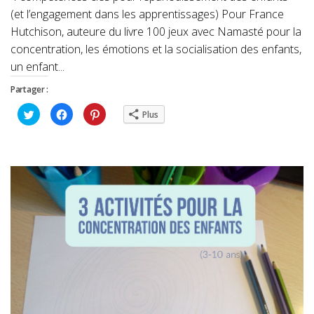
(et l’engagement dans les apprentissages) Pour France
Hutchison, auteure du livre 100 jeux avec Namasté pour la
concentration, les émotions et la socialisation des enfants,
un enfant...
Partager :
Cliquez
Cliquez
Cliquez
Plus
pour
pour
pour
partager
partager
partager
sur
sur
sur
Twitter(ouvre
Facebook(ouvre
Pinterest(ouvre
dans
dans
dans
une
une
une
nouvelle
nouvelle
nouvelle
fenêtre)
fenêtre)
fenêtre)