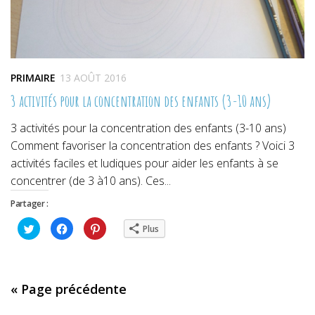
PRIMAIRE
13 AOÛT 2016
3 activités pour la concentration des enfants (3-10 ans)
3 activités pour la concentration des enfants (3-10 ans)
Comment favoriser la concentration des enfants ? Voici 3
activités faciles et ludiques pour aider les enfants à se
concentrer (de 3 à10 ans). Ces...
Partager :
Cliquez
Cliquez
Cliquez
Plus
pour
pour
pour
partager
partager
partager
sur
sur
sur
Twitter(ouvre
Facebook(ouvre
Pinterest(ouvre
dans
dans
dans
une
une
une
nouvelle
nouvelle
nouvelle
« Page précédente
fenêtre)
fenêtre)
fenêtre)