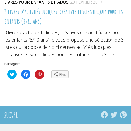
LIVRES POUR ENFANTS ET ADOS
20 FÉVRIER 2017
3 livres d’activités ludiques, créatives et scientifiques pour les
enfants (3/10 ans)
3 livres d’activités ludiques, créatives et scientifiques pour
les enfants (3/10 ans) Je vous propose une sélection de 3
livres qui propose de nombreuses activités ludiques,
créatives et scientifiques pour les enfants. 1. Libérons...
Partager :
Cliquez
Cliquez
Cliquez
Plus
pour
pour
pour
partager
partager
partager
sur
sur
sur
Twitter(ouvre
Facebook(ouvre
Pinterest(ouvre
dans
dans
dans
une
une
une
nouvelle
nouvelle
nouvelle
fenêtre)
fenêtre)
fenêtre)
SUIVRE :