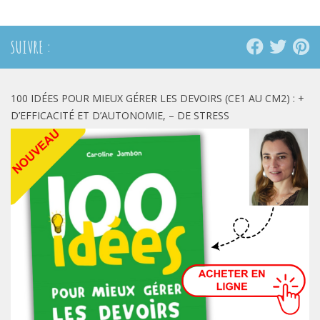
nouvelle
nouvelle
nouvelle
fenêtre)
fenêtre)
fenêtre)
SUIVRE :
100 IDÉES POUR MIEUX GÉRER LES DEVOIRS (CE1 AU CM2) : +
D’EFFICACITÉ ET D’AUTONOMIE, – DE STRESS