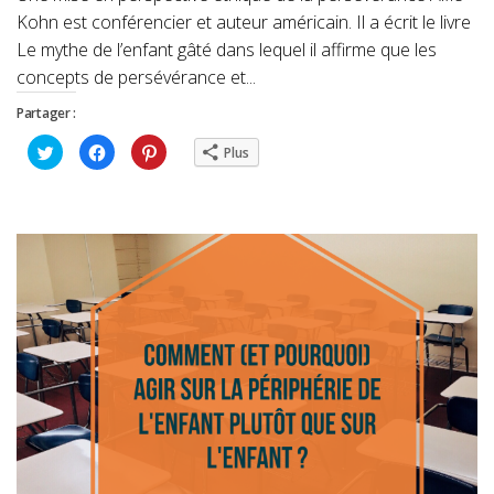
Kohn est conférencier et auteur américain. Il a écrit le livre
Le mythe de l’enfant gâté dans lequel il affirme que les
concepts de persévérance et...
Partager :
Cliquez
Cliquez
Cliquez
Plus
pour
pour
pour
partager
partager
partager
sur
sur
sur
Twitter(ouvre
Facebook(ouvre
Pinterest(ouvre
dans
dans
dans
une
une
une
nouvelle
nouvelle
nouvelle
fenêtre)
fenêtre)
fenêtre)