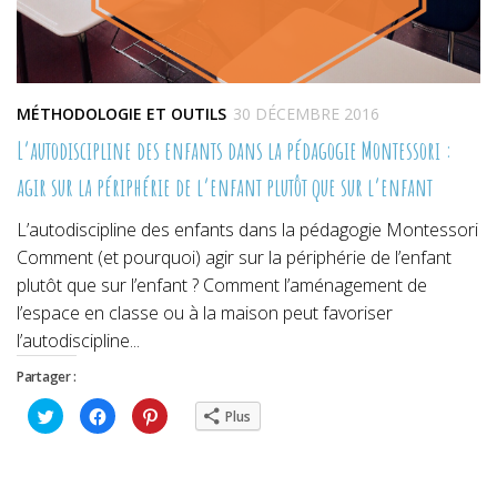
MÉTHODOLOGIE ET OUTILS
30 DÉCEMBRE 2016
L’autodiscipline des enfants dans la pédagogie Montessori :
agir sur la périphérie de l’enfant plutôt que sur l’enfant
L’autodiscipline des enfants dans la pédagogie Montessori
Comment (et pourquoi) agir sur la périphérie de l’enfant
plutôt que sur l’enfant ? Comment l’aménagement de
l’espace en classe ou à la maison peut favoriser
l’autodiscipline...
Partager :
Cliquez
Cliquez
Cliquez
Plus
pour
pour
pour
partager
partager
partager
sur
sur
sur
Twitter(ouvre
Facebook(ouvre
Pinterest(ouvre
dans
dans
dans
une
une
une