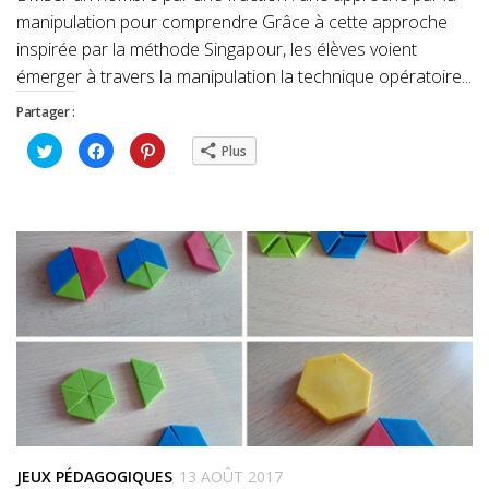
manipulation pour comprendre Grâce à cette approche
inspirée par la méthode Singapour, les élèves voient
émerger à travers la manipulation la technique opératoire...
Partager :
Cliquez
Cliquez
Cliquez
Plus
pour
pour
pour
partager
partager
partager
sur
sur
sur
Twitter(ouvre
Facebook(ouvre
Pinterest(ouvre
dans
dans
dans
une
une
une
nouvelle
nouvelle
nouvelle
fenêtre)
fenêtre)
fenêtre)
JEUX PÉDAGOGIQUES
13 AOÛT 2017