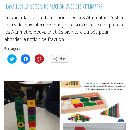
Travailler la notion de fraction avec des Attrimaths
Travailler la notion de fraction avec des Attrimaths C’est au
cours de jeux informels que je me suis rendue compte que
les Attrimaths pouvaient très bien être utilisés pour
aborder la notion de fraction...
Partager :
Cliquez
Cliquez
Cliquez
Plus
pour
pour
pour
partager
partager
partager
sur
sur
sur
Twitter(ouvre
Facebook(ouvre
Pinterest(ouvre
dans
dans
dans
une
une
une
nouvelle
nouvelle
nouvelle
fenêtre)
fenêtre)
fenêtre)