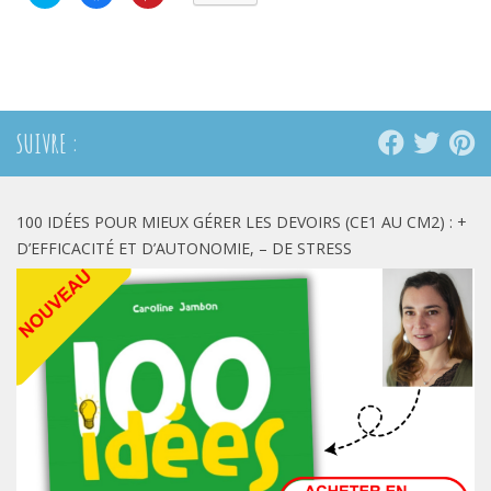
pour
pour
pour
partager
partager
partager
sur
sur
sur
Twitter(ouvre
Facebook(ouvre
Pinterest(ouvre
dans
dans
dans
une
une
une
nouvelle
nouvelle
nouvelle
fenêtre)
fenêtre)
fenêtre)
SUIVRE :
100 IDÉES POUR MIEUX GÉRER LES DEVOIRS (CE1 AU CM2) : +
D’EFFICACITÉ ET D’AUTONOMIE, – DE STRESS