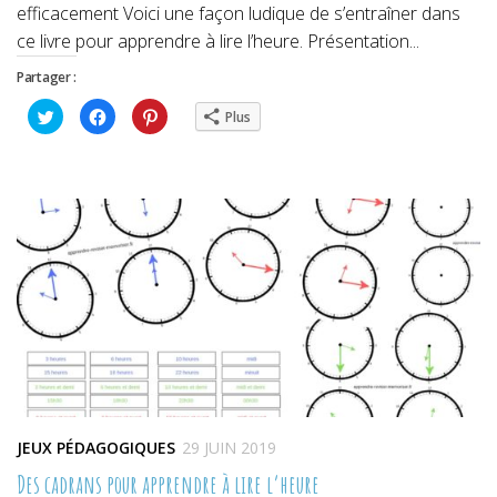
efficacement Voici une façon ludique de s’entraîner dans
ce livre pour apprendre à lire l’heure. Présentation...
Partager :
Cliquez
Cliquez
Cliquez
Plus
pour
pour
pour
partager
partager
partager
sur
sur
sur
Twitter(ouvre
Facebook(ouvre
Pinterest(ouvre
dans
dans
dans
une
une
une
nouvelle
nouvelle
nouvelle
fenêtre)
fenêtre)
fenêtre)
JEUX PÉDAGOGIQUES
29 JUIN 2019
Des cadrans pour apprendre à lire l’heure