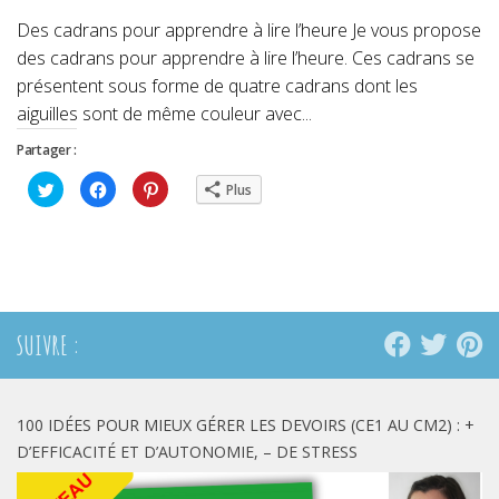
Des cadrans pour apprendre à lire l’heure Je vous propose
des cadrans pour apprendre à lire l’heure. Ces cadrans se
présentent sous forme de quatre cadrans dont les
aiguilles sont de même couleur avec...
Partager :
Cliquez
Cliquez
Cliquez
Plus
pour
pour
pour
partager
partager
partager
sur
sur
sur
Twitter(ouvre
Facebook(ouvre
Pinterest(ouvre
dans
dans
dans
une
une
une
nouvelle
nouvelle
nouvelle
fenêtre)
fenêtre)
fenêtre)
SUIVRE :
100 IDÉES POUR MIEUX GÉRER LES DEVOIRS (CE1 AU CM2) : +
D’EFFICACITÉ ET D’AUTONOMIE, – DE STRESS