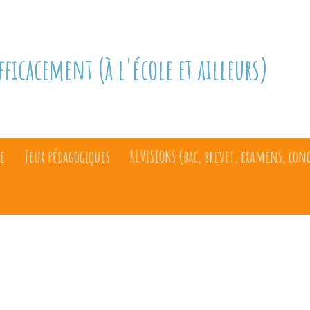
fficacement (à l'école et ailleurs)
e
Jeux pédagogiques
REVISIONS (bac, brevet, examens, con