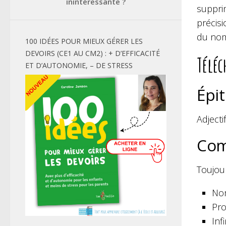
inintéressante ?
suppri
précis
du nom,
100 IDÉES POUR MIEUX GÉRER LES
DEVOIRS (CE1 AU CM2) : + D’EFFICACITÉ
Téléc
ET D’AUTONOMIE, – DE STRESS
Épi
Adjecti
Com
Toujour
Nom
Pro
Infi