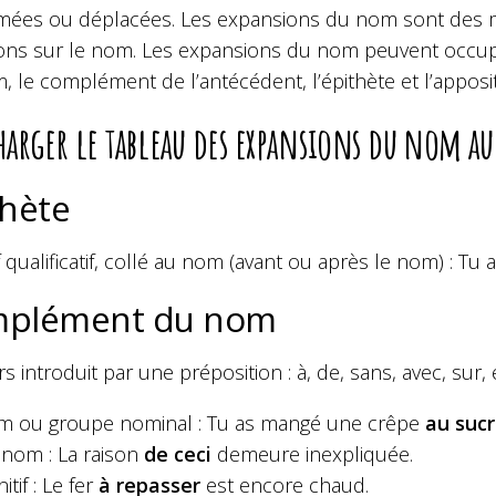
mées ou déplacées. Les expansions du nom sont des 
ions sur le nom. Les expansions du nom peuvent occup
 le complément de l’antécédent, l’épithète et l’apposit
harger le
tableau des expansions du nom
au
thète
f qualificatif, collé au nom (avant ou après le nom) :
Tu 
plément du nom
s introduit par une préposition : à, de, sans, avec, sur,
 ou groupe nominal : Tu as mangé une crêpe
au suc
nom : La raison
de ceci
demeure inexpliquée.
nitif : Le fer
à repasser
est encore chaud.