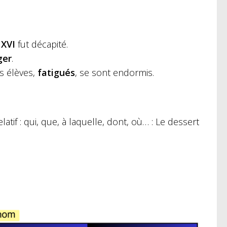
 XVI
fut décapité.
ger
.
es élèves,
fatigués
, se sont endormis.
tif : qui, que, à laquelle, dont, où… :
Le dessert