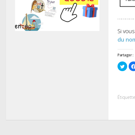
…………
Si vous
du nom
Partager :
Cliqu
pour
parta
sur
Twitt
dans
une
nouve
fenêt
Étiquette