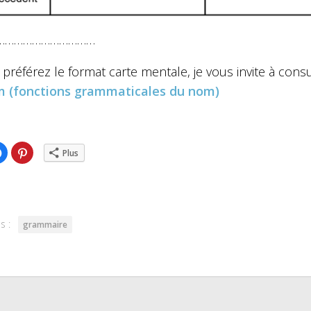
……………………………
 préférez le format carte mentale, je vous invite à consul
 (fonctions grammaticales du nom)
ez
Cliquez
Cliquez
Plus
pour
pour
ger
partager
partager
sur
sur
er(ouvre
Facebook(ouvre
Pinterest(ouvre
dans
dans
une
une
lle
nouvelle
nouvelle
re)
fenêtre)
fenêtre)
s :
grammaire