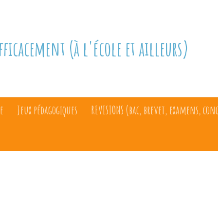
fficacement (à l'école et ailleurs)
e
Jeux pédagogiques
REVISIONS (bac, brevet, examens, con