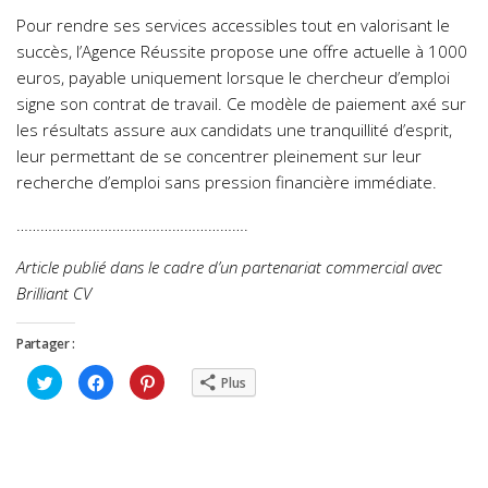
Pour rendre ses services accessibles tout en valorisant le
succès, l’Agence Réussite propose une offre actuelle à 1000
euros, payable uniquement lorsque le chercheur d’emploi
signe son contrat de travail. Ce modèle de paiement axé sur
les résultats assure aux candidats une tranquillité d’esprit,
leur permettant de se concentrer pleinement sur leur
recherche d’emploi sans pression financière immédiate.
………………………………………………….
Article publié dans le cadre d’un partenariat commercial avec
Brilliant CV
Partager :
Cliquez
Cliquez
Cliquez
Plus
pour
pour
pour
partager
partager
partager
sur
sur
sur
Twitter(ouvre
Facebook(ouvre
Pinterest(ouvre
dans
dans
dans
une
une
une
nouvelle
nouvelle
nouvelle
fenêtre)
fenêtre)
fenêtre)