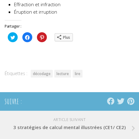
Effraction et infraction
Éruption et irruption
Partager :
Cliquez
Cliquez
Cliquez
Plus
pour
pour
pour
partager
partager
partager
sur
sur
sur
Twitter(ouvre
Facebook(ouvre
Pinterest(ouvre
dans
dans
dans
une
une
une
nouvelle
nouvelle
nouvelle
fenêtre)
fenêtre)
fenêtre)
Étiquettes :
décodage
lecture
lire
SUIVRE :
ARTICLE SUIVANT
3 stratégies de calcul mental illustrées (CE1/ CE2)