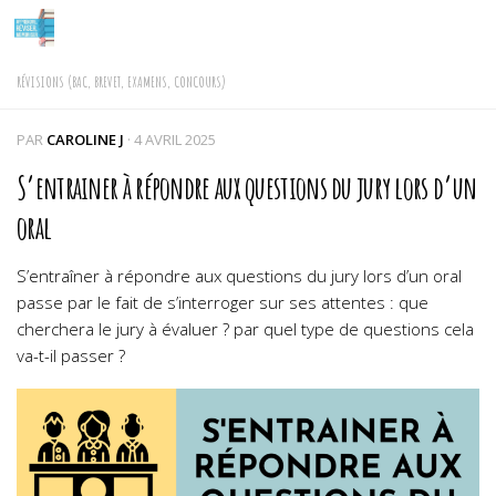
Skip to content
RÉVISIONS (BAC, BREVET, EXAMENS, CONCOURS)
PAR
CAROLINE J
·
4 AVRIL 2025
S’entrainer à répondre aux questions du jury lors d’un
oral
S’entraîner à répondre aux questions du jury lors d’un oral
passe par le fait de s’interroger sur ses attentes : que
cherchera le jury à évaluer ? par quel type de questions cela
va-t-il passer ?