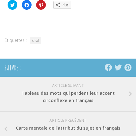
Cliquez
Cliquez
Cliquez
Plus
pour
pour
pour
partager
partager
partager
sur
sur
sur
Twitter(ouvre
Facebook(ouvre
Pinterest(ouvre
dans
dans
dans
une
une
une
nouvelle
nouvelle
nouvelle
fenêtre)
fenêtre)
fenêtre)
Étiquettes :
oral
SUIVRE :
ARTICLE SUIVANT
Tableau des mots qui perdent leur accent
circonflexe en français
ARTICLE PRÉCÉDENT
Carte mentale de l’attribut du sujet en français