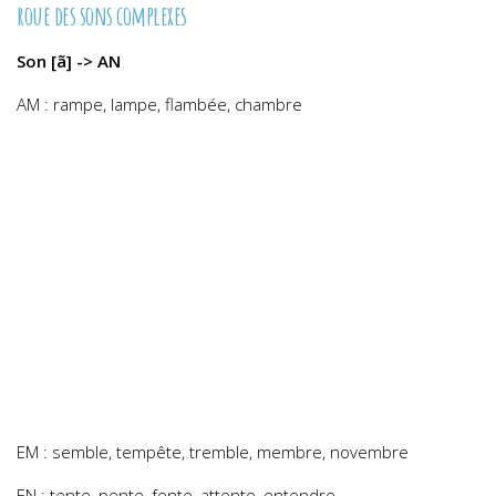
roue des sons complexes
Son [ã] -> AN
AM : rampe, lampe, flambée, chambre
EM : semble, tempête, tremble, membre, novembre
EN : tente, pente, fente, attente, entendre