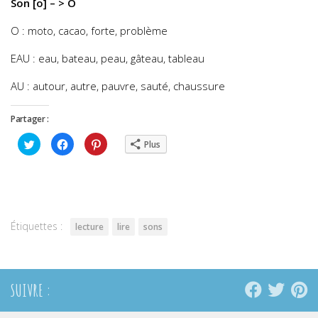
Son [o] – > O
O : moto, cacao, forte, problème
EAU : eau, bateau, peau, gâteau, tableau
AU : autour, autre, pauvre, sauté, chaussure
Partager :
Cliquez
Cliquez
Cliquez
Plus
pour
pour
pour
partager
partager
partager
sur
sur
sur
Twitter(ouvre
Facebook(ouvre
Pinterest(ouvre
dans
dans
dans
une
une
une
nouvelle
nouvelle
nouvelle
fenêtre)
fenêtre)
fenêtre)
Étiquettes :
lecture
lire
sons
SUIVRE :