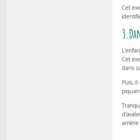
Cet ex
identi
3.Dan
L’enfan
Cet exe
dans s
Puis, i
piquan
Tranqui
d’avale
arrière