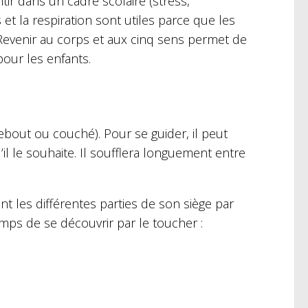
ir dans un cadre scolaire (stress,
t la respiration sont utiles parce que les
Revenir au corps et aux cinq sens permet de
pour les enfants.
debout ou couché). Pour se guider, il peut
il le souhaite. Il soufflera longuement entre
ant les différentes parties de son siège par
emps de se découvrir par le toucher :