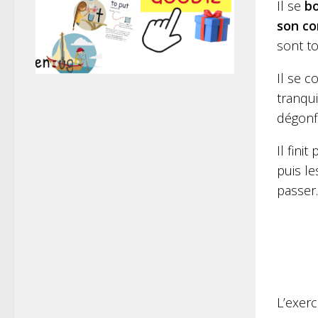
Il se
bo
son co
sont to
Il se c
tranqui
dégonf
Il fini
puis l
passer.
L’exer