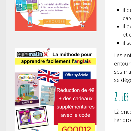
il 
car
il 
et 
il 
Les en
entoure
ses mai
se dégo
2.Les
Là enco
l’endroi