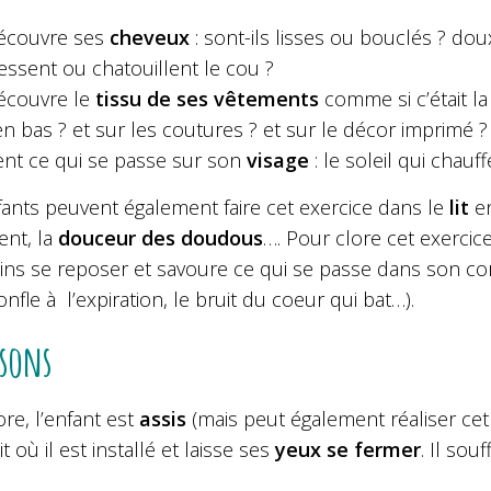
découvre ses
cheveux
: sont-ils lisses ou bouclés ? do
essent ou chatouillent le cou ?
découvre le
tissu de ses vêtements
comme si c’était la
en bas ? et sur les coutures ? et sur le décor imprimé ?
sent ce qui se passe sur son
visage
: le soleil qui chauff
fants peuvent également faire cet exercice dans le
lit
en
nt, la
douceur des doudous
….
Pour clore cet exercice
ns se reposer et savoure ce qui se passe dans son corps 
nfle à l’expiration, le bruit du coeur qui bat…).
 sons
re, l’enfant est
assis
(mais peut également réaliser cet
t où il est installé et laisse ses
yeux se fermer
. Il sou