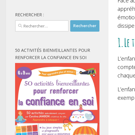
Face au
appréhe
RECHERCHER :
émotio
Rechercher :
dissipe
1.Le 
50 ACTIVITÉS BIENVEILLANTES POUR
RENFORCER LA CONFIANCE EN SOI
L’enfan
compter
chaque
L’enfa
exempl