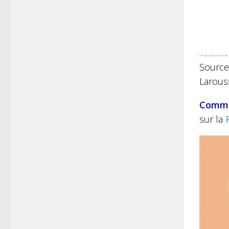
…………
Source
Larouss
Comm
sur la