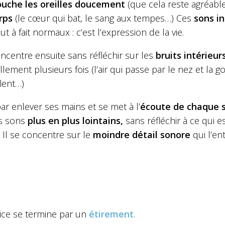
uche les oreilles doucement
(que cela reste agréabl
rps
(le cœur qui bat, le sang aux tempes…) Ces
sons in
ut à fait normaux : c’est l’expression de la vie.
oncentre ensuite sans réfléchir sur les
bruits intérieur
llement plusieurs fois (l’air qui passe par le nez et la 
lent…)
t par enlever ses mains et se met à l’
écoute de chaque s
es sons
plus en plus lointains,
sans réfléchir à ce qui e
 Il se concentre sur le
moindre détail sonore
qui l’ent
cice se termine par un
étirement
.