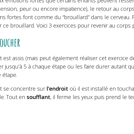
x émotions fortes que certains enfants peuvent ressent
nsion, peur ou encore impatience), le retour au corps e
ns fortes font comme du “brouillard” dans le cerveau. 
r ce brouillard. Voici 3 exercices pour revenir au corps 
toucher
t est assis (mais peut également réaliser cet exercice 
 jusqu’à 5 à chaque étape ou les faire durer autant qu’
 étape.
nt se concentre sur
l’endroit
où il est installé en touch
e. Tout en
soufflant
, il ferme les yeux puis prend le t