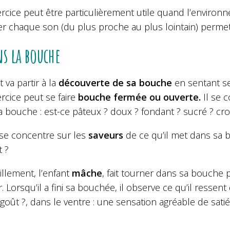
ercice peut être particulièrement utile quand l’enviro
fier chaque son (du plus proche au plus lointain) perm
s la bouche
t va partir à la
découverte de sa bouche
en sentant se
rcice peut se faire
bouche fermée ou ouverte.
Il se 
a bouche : est-ce pâteux ? doux ? fondant ? sucré ? cr
l se concentre sur les
saveurs
de ce qu’il met dans sa b
t ?
llement, l’enfant
mâche
, fait tourner dans sa bouche 
r. Lorsqu’il a fini sa bouchée, il observe ce qu’il ressent
 goût ?, dans le ventre : une sensation agréable de satié