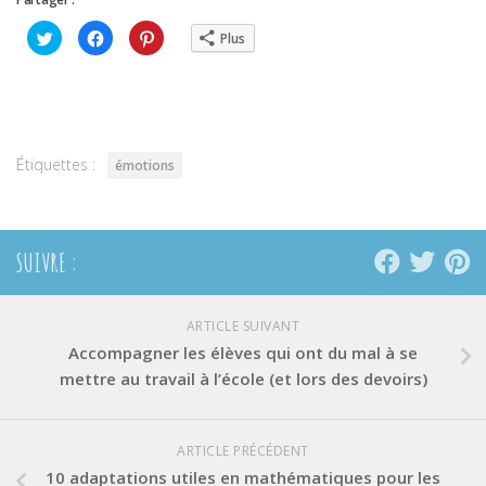
Cliquez
Cliquez
Cliquez
Plus
pour
pour
pour
partager
partager
partager
sur
sur
sur
Twitter(ouvre
Facebook(ouvre
Pinterest(ouvre
dans
dans
dans
une
une
une
nouvelle
nouvelle
nouvelle
fenêtre)
fenêtre)
fenêtre)
Étiquettes :
émotions
SUIVRE :
ARTICLE SUIVANT
Accompagner les élèves qui ont du mal à se
mettre au travail à l’école (et lors des devoirs)
ARTICLE PRÉCÉDENT
10 adaptations utiles en mathématiques pour les