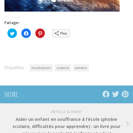
Partager :
Cliquez
Cliquez
Cliquez
Plus
pour
pour
pour
partager
partager
partager
sur
sur
sur
Twitter(ouvre
Facebook(ouvre
Pinterest(ouvre
dans
dans
dans
une
une
une
nouvelle
nouvelle
nouvelle
fenêtre)
fenêtre)
fenêtre)
Étiquettes :
montessori
science
univers
SUIVRE :
ARTICLE SUIVANT
Aider un enfant en souffrance à l’école (phobie
scolaire, difficultés pour apprendre) : un livre pour