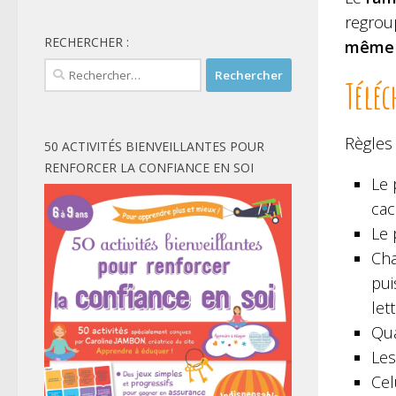
regro
RECHERCHER :
même l
Rechercher :
Téléc
Règles 
50 ACTIVITÉS BIENVEILLANTES POUR
RENFORCER LA CONFIANCE EN SOI
Le 
cac
Le 
Cha
pui
lett
Qua
Les
Cel