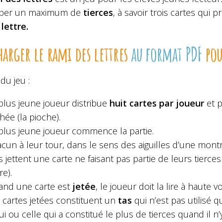
uper un maximum de
tierces
, à savoir trois cartes qui
ettre.
harger le rami des lettres
au format PDF
pou
du jeu :
plus jeune joueur distribue
huit cartes par joueur
et p
hée (la pioche).
plus jeune joueur commence la partie.
cun à leur tour, dans le sens des aiguilles d’une mont
s jettent une carte ne faisant pas partie de leurs tier
re).
nd une carte est
jetée
, le joueur doit la lire à haute vo
 cartes jetées constituent un
tas
qui n’est pas utilisé 
ui ou celle qui a constitué le plus de tierces quand il n’