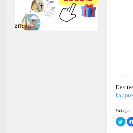
…………
Des re
l’appr
Partager :
Cliqu
pour
parta
sur