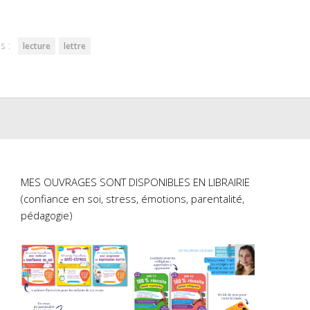
er(ouvre
Facebook(ouvre
Pinterest(ouvre
dans
dans
une
une
lle
nouvelle
nouvelle
re)
fenêtre)
fenêtre)
s :
lecture
lettre
MES OUVRAGES SONT DISPONIBLES EN LIBRAIRIE
(confiance en soi, stress, émotions, parentalité,
pédagogie)