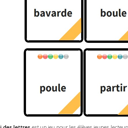
i des lettres
est un jeu pour les élèves jeunes lecteurs