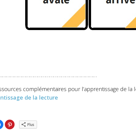
…………………………………………………………………
ssources complémentaires pour l’apprentissage de la le
entissage de la lecture
ez
Cliquez
Cliquez
Plus
pour
pour
ger
partager
partager
sur
sur