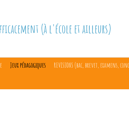
fficacement (à l'école et ailleurs)
e
Jeux pédagogiques
REVISIONS (bac, brevet, examens, con