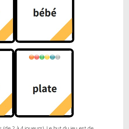
 (de 2 à 4 joueurs).
Le but du jeu est de