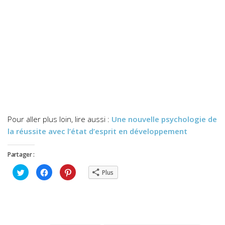
Pour aller plus loin, lire aussi :
Une nouvelle psychologie de
la réussite avec l’état d’esprit en développement
Partager :
Cliquez
Cliquez
Cliquez
Plus
pour
pour
pour
partager
partager
partager
sur
sur
sur
Twitter(ouvre
Facebook(ouvre
Pinterest(ouvre
dans
dans
dans
une
une
une
nouvelle
nouvelle
nouvelle
fenêtre)
fenêtre)
fenêtre)