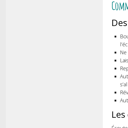
Comme
Des
Bou
l’é
Ne 
Lai
Rep
Aut
s’a
Rév
Aut
Les 