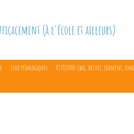
fficacement (à l'école et ailleurs)
e
Jeux pédagogiques
REVISIONS (bac, brevet, examens, con