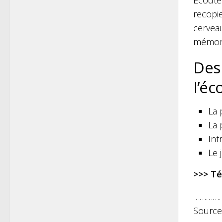
Écouter
recopie
cervea
mémori
Des
l’éc
La 
La 
Int
Le 
>>> Té
…………
Sourc