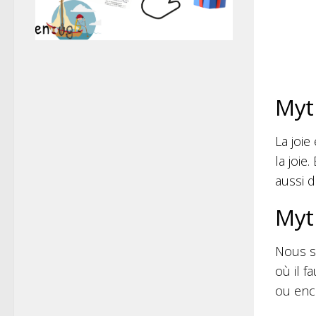
Myt
La joie
la joie
aussi d
Myth
Nous s
où il f
ou enco