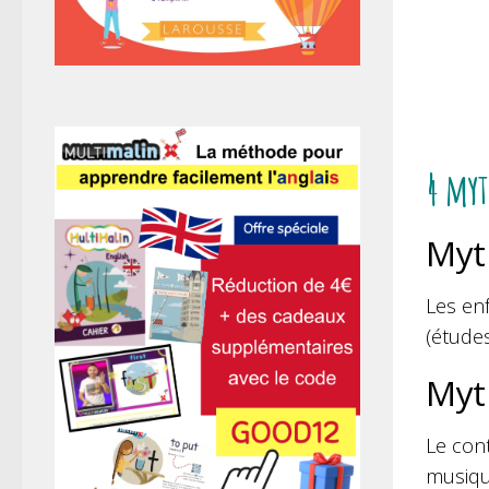
4 myt
Myth
Les en
(études
Myth
Le con
musique