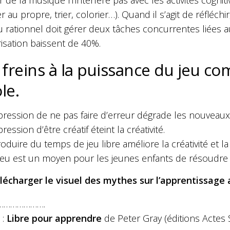
 de la musique n’interfère pas avec les activités cognitives
r au propre, trier, colorier…).
Quand il s’agit de réfléc
u rationnel doit gérer deux tâches concurrentes liées
sation baissent de 40%.
 freins à la puissance du jeu 
ole.
pression de ne pas faire d’erreur dégrade les nouveaux
pression d’être créatif éteint la créativité.
roduire du temps de jeu libre améliore la créativité et
jeu est un moyen pour les jeunes enfants de résoudre
lécharger le visuel des mythes sur l’apprentissage
………………….
e
:
Libre pour apprendre
de Peter Gray (éditions Actes 