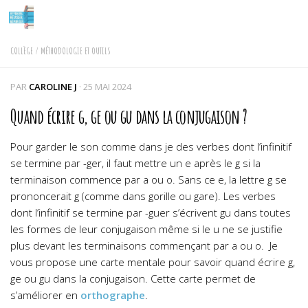
Skip to content
COLLÈGE
/
MÉTHODOLOGIE ET OUTILS
PAR
CAROLINE J
·
25 MAI 2024
Quand écrire g, ge ou gu dans la conjugaison ?
Pour garder le son comme dans je des verbes dont l’infinitif
se termine par -ger, il faut mettre un e après le g si la
terminaison commence par a ou o. Sans ce e, la lettre g se
prononcerait g (comme dans gorille ou gare).
Les verbes
dont l’infinitif se termine par -guer s’écrivent gu dans toutes
les formes de leur conjugaison même si le u ne se justifie
plus devant les terminaisons commençant par a ou o.
Je
vous propose une carte mentale pour savoir quand écrire g,
ge ou gu dans la conjugaison. Cette carte permet de
s’améliorer en
orthographe
.