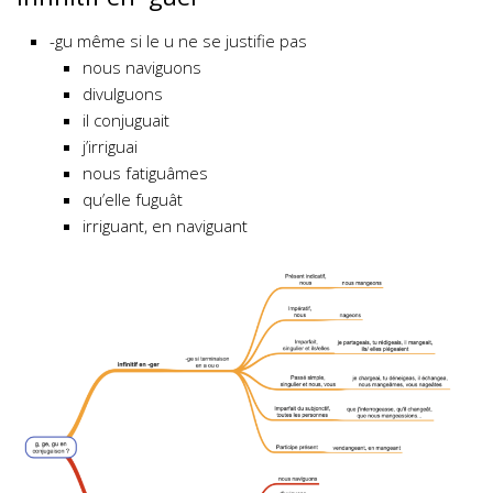
-gu même si le u ne se justifie pas
nous naviguons
divulguons
il conjuguait
j’irriguai
nous fatiguâmes
qu’elle fuguât
irriguant, en naviguant