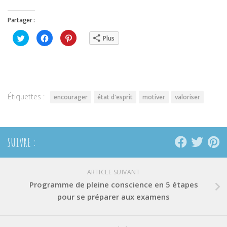
Partager :
Cliquez
Cliquez
Cliquez
Plus
pour
pour
pour
partager
partager
partager
sur
sur
sur
Twitter(ouvre
Facebook(ouvre
Pinterest(ouvre
dans
dans
dans
une
une
une
nouvelle
nouvelle
nouvelle
fenêtre)
fenêtre)
fenêtre)
Étiquettes :
encourager
état d'esprit
motiver
valoriser
SUIVRE :
ARTICLE SUIVANT
Programme de pleine conscience en 5 étapes
pour se préparer aux examens