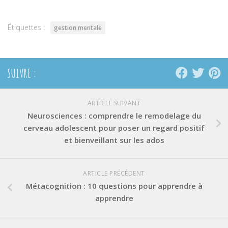
une
une
une
nouvelle
nouvelle
nouvelle
fenêtre)
fenêtre)
fenêtre)
Étiquettes :
gestion mentale
SUIVRE :
ARTICLE SUIVANT
Neurosciences : comprendre le remodelage du
cerveau adolescent pour poser un regard positif
et bienveillant sur les ados
ARTICLE PRÉCÉDENT
Métacognition : 10 questions pour apprendre à
apprendre