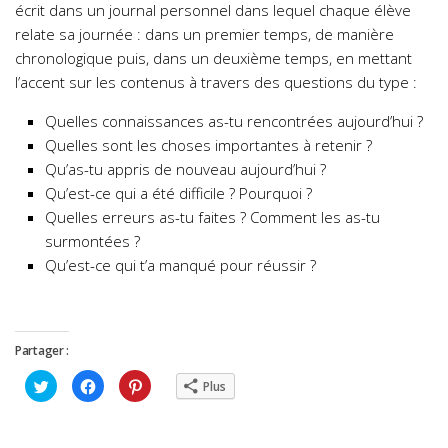
écrit dans un journal personnel dans lequel chaque élève
relate sa journée : dans un premier temps, de manière
chronologique puis, dans un deuxième temps, en mettant
l’accent sur les contenus à travers des questions du type :
Quelles connaissances as-tu rencontrées aujourd’hui ?
Quelles sont les choses importantes à retenir ?
Qu’as-tu appris de nouveau aujourd’hui ?
Qu’est-ce qui a été difficile ? Pourquoi ?
Quelles erreurs as-tu faites ? Comment les as-tu
surmontées ?
Qu’est-ce qui t’a manqué pour réussir ?
Partager :
Cliquez
Cliquez
Cliquez
Plus
pour
pour
pour
partager
partager
partager
sur
sur
sur
Twitter(ouvre
Facebook(ouvre
Pinterest(ouvre
dans
dans
dans