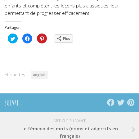
enfants et complètent les leçons plus classiques, leur
permettant de progresser efficacement.
Partager :
Cliquez
Cliquez
Cliquez
Plus
pour
pour
pour
partager
partager
partager
sur
sur
sur
Twitter(ouvre
Facebook(ouvre
Pinterest(ouvre
dans
dans
dans
une
une
une
nouvelle
nouvelle
nouvelle
fenêtre)
fenêtre)
fenêtre)
Étiquettes :
anglais
SUIVRE :
ARTICLE SUIVANT
Le féminin des mots (noms et adjectifs en
français)