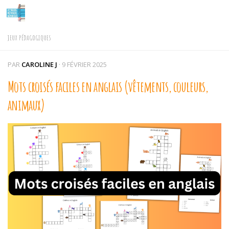
Skip to content
JEUX PÉDAGOGIQUES
PAR
CAROLINE J
·
9 FÉVRIER 2025
Mots croisés faciles en anglais (vêtements, couleurs,
animaux)