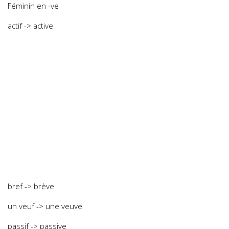
Féminin en -ve
actif -> active
bref -> brève
un veuf -> une veuve
passif -> passive