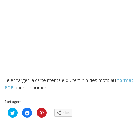
Télécharger la carte mentale du féminin des mots au
format
PDF
pour l’imprimer
Partager :
Cliquez
Cliquez
Cliquez
Plus
pour
pour
pour
partager
partager
partager
sur
sur
sur
Twitter(ouvre
Facebook(ouvre
Pinterest(ouvre
dans
dans
dans
une
une
une
nouvelle
nouvelle
nouvelle