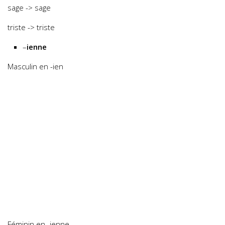
sage -> sage
triste -> triste
–
ienne
Masculin en -ien
Féminin en -ienne