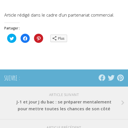
Article rédigé dans le cadre d’un partenariat commercial.
Partager :
Cliquez
Cliquez
Cliquez
Plus
pour
pour
pour
partager
partager
partager
sur
sur
sur
Twitter(ouvre
Facebook(ouvre
Pinterest(ouvre
dans
dans
dans
une
une
une
nouvelle
nouvelle
nouvelle
fenêtre)
fenêtre)
fenêtre)
SUIVRE :
ARTICLE SUIVANT
J-1 et jour J du bac : se préparer mentalement
pour mettre toutes les chances de son côté
ARTICLE PRÉCÉDENT