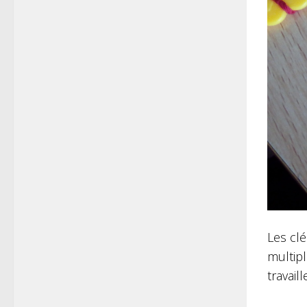
Les cl
multipl
travail