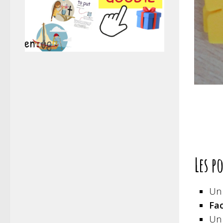
Les p
Un 
Fac
Un 