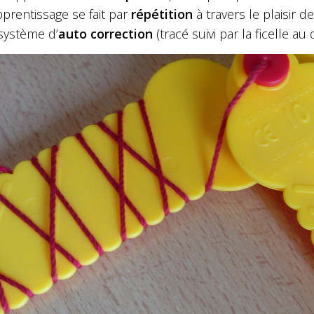
pprentissage se fait par
répétition
à travers le plaisir d
système d’
auto correction
(tracé suivi par la ficelle au