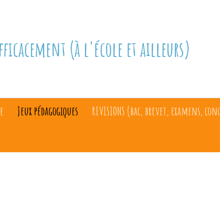
fficacement (à l'école et ailleurs)
e
Jeux pédagogiques
REVISIONS (bac, brevet, examens, con