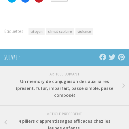
pour
pour
pour
partager
partager
partager
sur
sur
sur
Twitter(ouvre
Facebook(ouvre
Pinterest(ouvre
dans
dans
dans
une
une
une
nouvelle
nouvelle
nouvelle
fenêtre)
fenêtre)
fenêtre)
Étiquettes :
citoyen
climat scolaire
violence
SUIVRE :
ARTICLE SUIVANT
Un memory de conjugaison des auxiliaires
(présent, futur, imparfait, passé simple, passé
composé)
ARTICLE PRÉCÉDENT
4 piliers d’apprentissages efficaces chez les
jeunes enfants