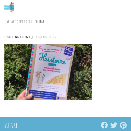
Skip to content
LIVRE ANTIQUITÉ POUR LE COLLÈGE
PAR
CAROLINE J
·
16 JUIN 2022
SUIVRE :