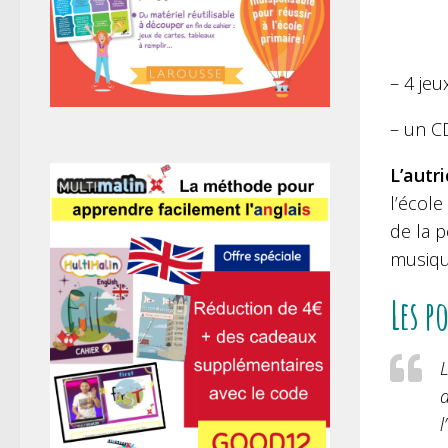
– 4 jeu
– un C
L’autri
l’école
de la p
musiq
Les p
L
a
l