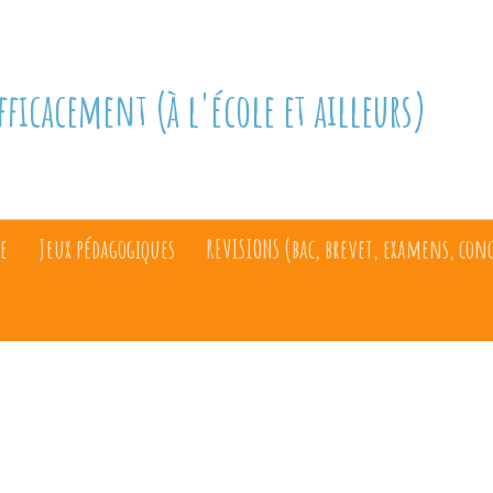
fficacement (à l'école et ailleurs)
e
Jeux pédagogiques
REVISIONS (bac, brevet, examens, con