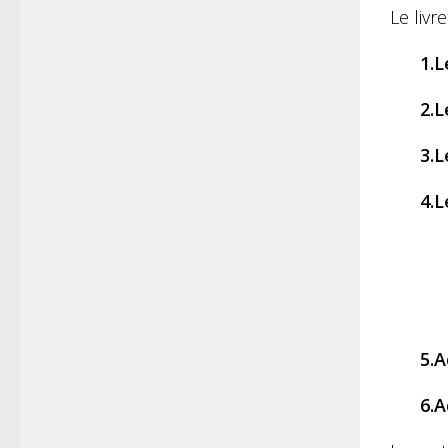
Le livr
1.L
2.L
3.L
4.L
5.A
6.A