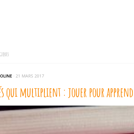
GIQUES
OLINE
·
21 MARS 2017
és qui multiplient : jouer pour apprendr