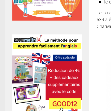
le 
Les cré
6×9 a 
Chariva