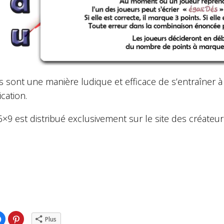
 sont une manière ludique et efficace de s’entraîner à
ication.
6×9 est distribué exclusivement sur le site des créateur
ez
Cliquez
Cliquez
Plus
pour
pour