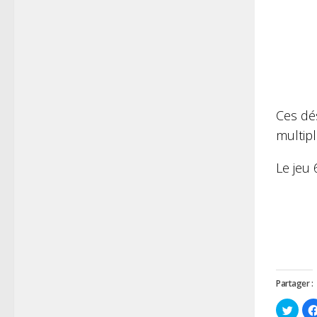
Ces dés
multipl
Le jeu 
Partager :
Cliqu
pour