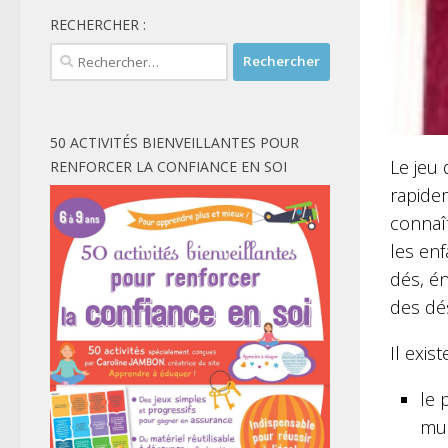
RECHERCHER :
Rechercher :
50 ACTIVITÉS BIENVEILLANTES POUR
Le jeu
RENFORCER LA CONFIANCE EN SOI
rapidem
connaît
les enf
dés, én
des dé
Il exis
le 
mul