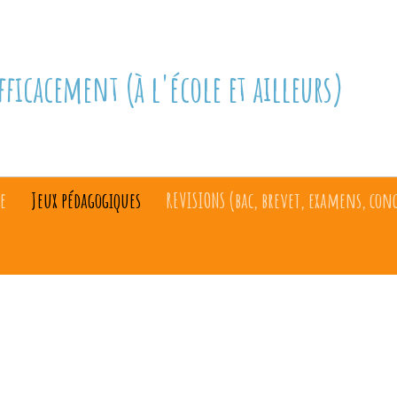
fficacement (à l'école et ailleurs)
e
Jeux pédagogiques
REVISIONS (bac, brevet, examens, con