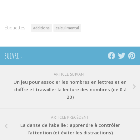
sur
sur
sur
Twitter(ouvre
Facebook(ouvre
Pinterest(ouvre
dans
dans
dans
une
une
une
nouvelle
nouvelle
nouvelle
fenêtre)
fenêtre)
fenêtre)
Étiquettes :
additions
calcul mental
SUIVRE :
ARTICLE SUIVANT
Un jeu pour associer les nombres en lettres et en
chiffre et travailler la lecture des nombres (de 0 à
20)
ARTICLE PRÉCÉDENT
La danse de l’abeille : apprendre à contrôler
l’attention (et éviter les distractions)