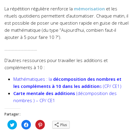
La répétition régulière renforce la
mémorisation
et les
rituels quotidiens permettent d’automatiser.
Chaque matin, il
est possible de poser une question rapide en guise de rituel
de mathématique (du type “Aujourd’hui, combien faut-il
ajouter à 5 pour faire 10 ?”).
…………………………
D’autres ressources pour travailler les additions et
compléments à 10 :
Mathématiques : la
décomposition des nombres et
les compléments à 10 dans les addition
s (CP/ CE1)
Carte mentale des additions
(décomposition des
nombres ) – CP/ CE1
Partager :
Cliquez
Cliquez
Cliquez
Plus
pour
pour
pour
partager
partager
partager