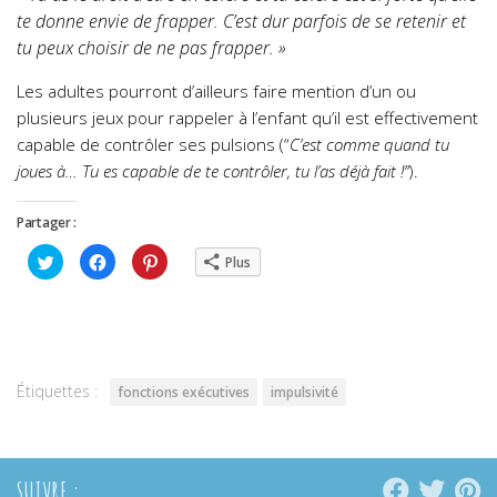
te donne envie de frapper. C’est dur parfois de se retenir et
tu peux choisir de ne pas frapper. »
Les adultes pourront d’ailleurs faire mention d’un ou
plusieurs jeux pour rappeler à l’enfant qu’il est effectivement
capable de contrôler ses pulsions (“
C’est comme quand tu
joues à… Tu es capable de te contrôler, tu l’as déjà fait !”
).
Partager :
Cliquez
Cliquez
Cliquez
Plus
pour
pour
pour
partager
partager
partager
sur
sur
sur
Twitter(ouvre
Facebook(ouvre
Pinterest(ouvre
dans
dans
dans
une
une
une
nouvelle
nouvelle
nouvelle
fenêtre)
fenêtre)
fenêtre)
Étiquettes :
fonctions exécutives
impulsivité
SUIVRE :