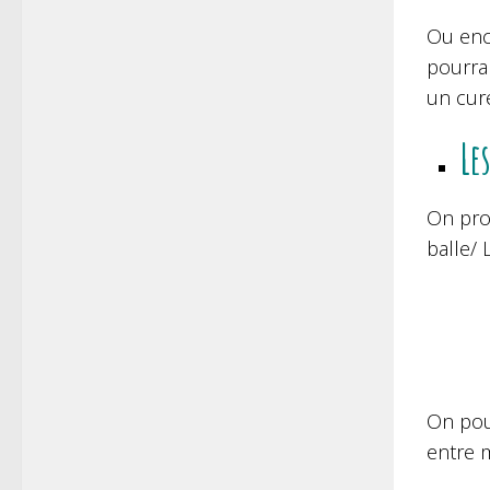
Ou enc
pourra 
un cur
Le
On pr
balle/ 
On pou
entre 