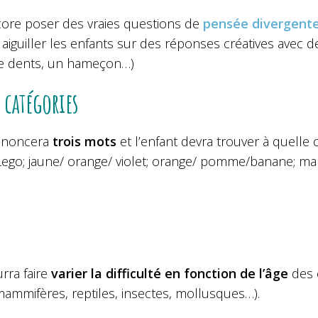
ore poser des vraies questions de
pensée divergent
aiguiller les enfants sur des réponses créatives avec d
e dents, un hameçon…)
s catégories
ononcera
trois mots
et l’enfant devra trouver à quelle
Lego; jaune/ orange/ violet; orange/ pomme/banane; mar
rra faire
varier la difficulté en fonction de l’âge
des e
mammifères, reptiles, insectes, mollusques…).