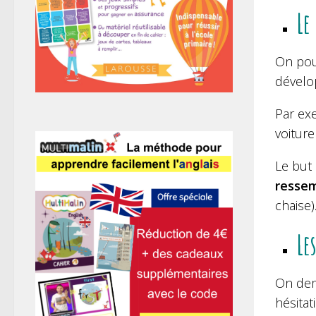
Le
On pou
dévelo
Par ex
voiture
Le but 
resse
chaise)
Le
On dem
hésitat