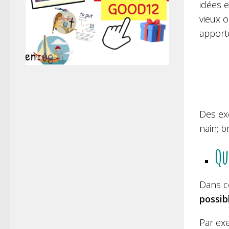
idées 
vieux 
apporte
Des exe
nain; b
Qu
Dans ce
possib
Par ex