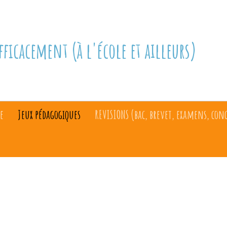
fficacement (à l'école et ailleurs)
e
Jeux pédagogiques
REVISIONS (bac, brevet, examens, con