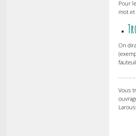
Pour l
mot et
Tr
On dira
(exempl
fauteui
…………
Vous t
ouvra
Larouss