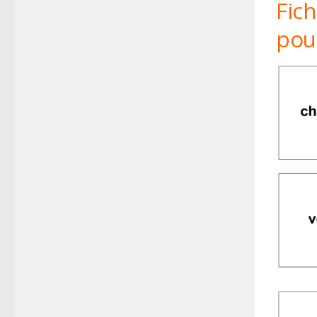
Fic
pou