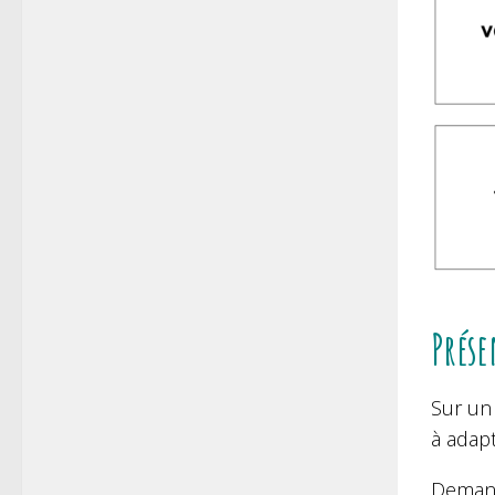
Prése
Sur un 
à adap
Demande