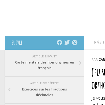
SUIVRE :
JEUX PÉDAGO
ARTICLE SUIVANT
PAR
CAR
Carte mentale des homonymes en
français
Jeu s
ortho
ARTICLE PRÉCÉDENT
Exercices sur les fractions
décimales
Je vou
orthogr