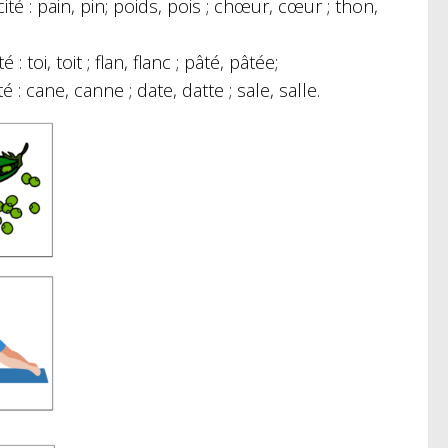
: pain, pin; poids, pois ; chœur, cœur ; thon,
i, toit ; flan, flanc ; pâté, pâtée;
ane, canne ; date, datte ; sale, salle.