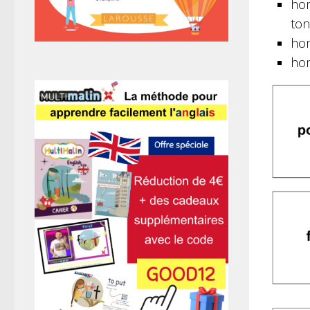
hom
ton
hom
hom