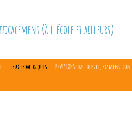
fficacement (à l'école et ailleurs)
e
Jeux pédagogiques
REVISIONS (bac, brevet, examens, con