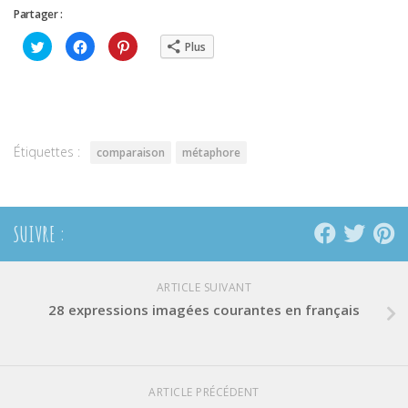
Partager :
Cliquez
Cliquez
Cliquez
Plus
pour
pour
pour
partager
partager
partager
sur
sur
sur
Twitter(ouvre
Facebook(ouvre
Pinterest(ouvre
dans
dans
dans
une
une
une
nouvelle
nouvelle
nouvelle
fenêtre)
fenêtre)
fenêtre)
Étiquettes :
comparaison
métaphore
SUIVRE :
ARTICLE SUIVANT
28 expressions imagées courantes en français
ARTICLE PRÉCÉDENT