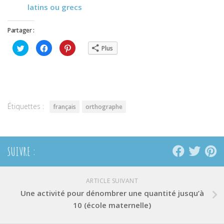
latins ou grecs
Partager :
Cliquez
Cliquez
Cliquez
Plus
pour
pour
pour
partager
partager
partager
sur
sur
sur
Twitter(ouvre
Facebook(ouvre
Pinterest(ouvre
dans
dans
dans
une
une
une
nouvelle
nouvelle
nouvelle
fenêtre)
fenêtre)
fenêtre)
Étiquettes :
français
orthographe
SUIVRE :
ARTICLE SUIVANT
Une activité pour dénombrer une quantité jusqu’à
10 (école maternelle)