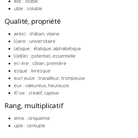
ible : visible
uble : soluble
Qualité, propriété
ain(e) : châtain, vilaine
(i)aire : universitaire
(at)ique : étatique, alphabétique
(i)el(le) : potentiel, essentielle
er/ ère : côtier, première
esque : livresque
eur/ euse : travailleur, trompeuse
eux : valeureux, heureuse
if/ ive : créatif, captive
Rang, multiplicatif
ième : cinquième
uple : centuple
……………………………………