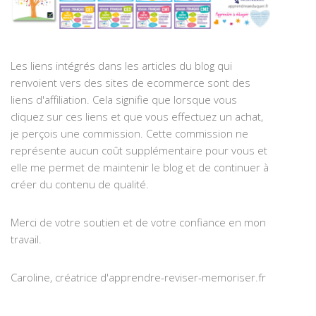
Les liens intégrés dans les articles du blog qui
renvoient vers des sites de ecommerce sont des
liens d'affiliation. Cela signifie que lorsque vous
cliquez sur ces liens et que vous effectuez un achat,
je perçois une commission. Cette commission ne
représente aucun coût supplémentaire pour vous et
elle me permet de maintenir le blog et de continuer à
créer du contenu de qualité.
Merci de votre soutien et de votre confiance en mon
travail.
Caroline, créatrice d'apprendre-reviser-memoriser.fr