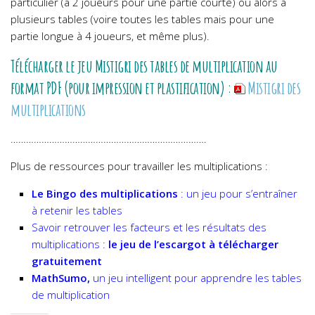
particulier (à 2 joueurs pour une partie courte) ou alors à
plusieurs tables (voire toutes les tables mais pour une
partie longue à 4 joueurs, et même plus).
Télécharger le jeu Mistigri des tables de multiplication au
format PDF (pour impression et plastification) :
Mistigri des
multiplications
………………………………………………………………….
Plus de ressources pour travailler les multiplications :
Le Bingo des multiplications
: un jeu pour s’entraîner
à retenir les tables
Savoir retrouver les facteurs et les résultats des
multiplications :
le jeu de l’escargot à télécharger
gratuitement
MathSumo,
un jeu intelligent pour apprendre les tables
de multiplication