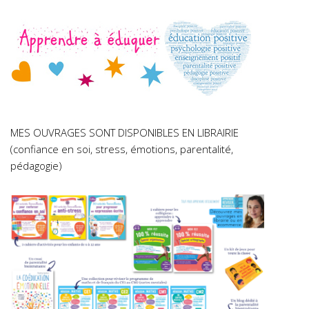
MES OUVRAGES SONT DISPONIBLES EN LIBRAIRIE
(confiance en soi, stress, émotions, parentalité,
pédagogie)