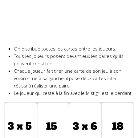
On distribue toutes les cartes entre les joueurs.
Tous les joueurs posent devant eux les paires qu’ils
peuvent constituer.
Chaque joueur fait tirer une carte de son jeu à son
voisin situé à sa gauche, il pose deux cartes s’il a
réussi à réaliser une paire.
Le joueur qui reste à la fin avec le Mistigri est le perdant.