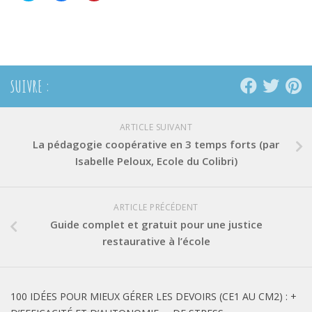
partager
partager
partager
sur
sur
sur
Twitter(ouvre
Facebook(ouvre
Pinterest(ouvre
dans
dans
dans
une
une
une
nouvelle
nouvelle
nouvelle
fenêtre)
fenêtre)
fenêtre)
SUIVRE :
ARTICLE SUIVANT
La pédagogie coopérative en 3 temps forts (par
Isabelle Peloux, Ecole du Colibri)
ARTICLE PRÉCÉDENT
Guide complet et gratuit pour une justice
restaurative à l’école
100 IDÉES POUR MIEUX GÉRER LES DEVOIRS (CE1 AU CM2) : +