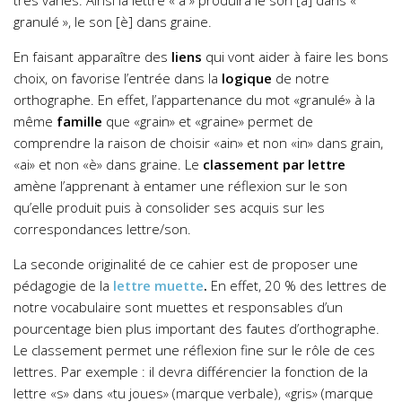
granulé », le son [è] dans graine.
En faisant apparaître des
liens
qui vont aider à faire les bons
choix, on favorise l’entrée dans la
logique
de notre
orthographe. En effet, l’appartenance du mot «granulé» à la
même
famille
que «grain» et «graine» permet de
comprendre la raison de choisir «ain» et non «in» dans grain,
«ai» et non «è» dans graine. Le
classement par lettre
amène l’apprenant à entamer une réflexion sur le son
qu’elle produit puis à consolider ses acquis sur les
correspondances lettre/son.
La seconde originalité de ce cahier est de proposer une
pédagogie de la
lettre muette
.
En effet, 20 % des lettres de
notre vocabulaire sont muettes et responsables d’un
pourcentage bien plus important des fautes d’orthographe.
Le classement permet une réflexion fine sur le rôle de ces
lettres. Par exemple : il devra différencier la fonction de la
lettre «s» dans «tu joues» (marque verbale), «gris» (marque