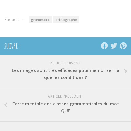
dans
dans
dans
une
une
une
nouvelle
nouvelle
nouvelle
fenêtre)
fenêtre)
fenêtre)
Étiquettes :
grammaire
orthographe
SUIVRE :
ARTICLE SUIVANT
Les images sont très efficaces pour mémoriser : à
quelles conditions ?
ARTICLE PRÉCÉDENT
Carte mentale des classes grammaticales du mot
QUE