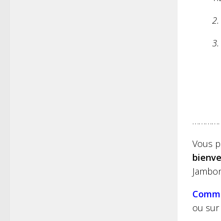
2.
3.
…………
Vous p
bienve
Jambon 
Comm
ou su