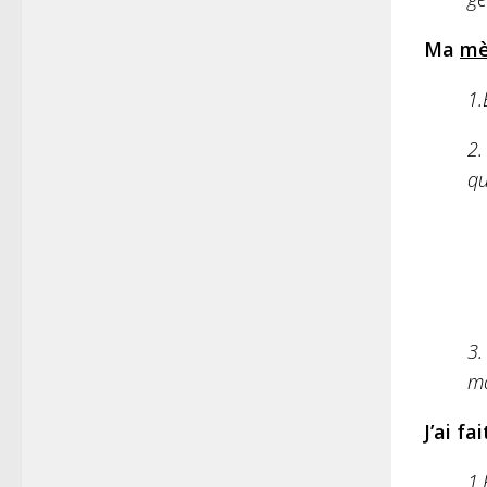
Ma
mè
1.
2.
qu
3.
ma
J’ai fa
1.