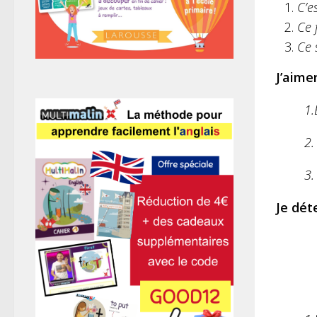
C’e
Ce 
Ce 
J’aime
1.
2.
3.
Je dét