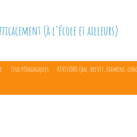
fficacement (à l'école et ailleurs)
e
Jeux pédagogiques
REVISIONS (bac, brevet, examens, con