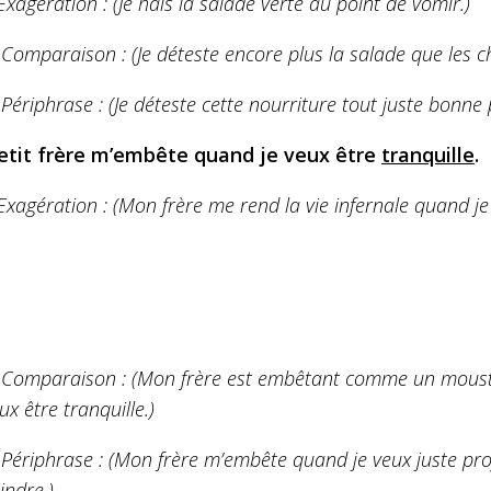
Exagération : (Je hais la salade verte au point de vomir.)
 Comparaison : (Je déteste encore plus la salade que les ch
 Périphrase : (Je déteste cette nourriture tout juste bonne p
tit frère m’embête quand je veux être
tranquille
.
Exagération : (Mon frère me rend la vie infernale quand je 
 Comparaison : (Mon frère est embêtant comme un moust
ux être tranquille.)
 Périphrase : (Mon frère m’embête quand je veux juste prof
indre.)