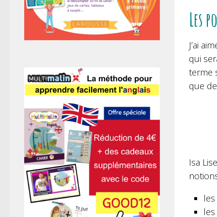
Les p
J’ai ai
qui ser
terme s
que de
Isa Lis
notions
le
les