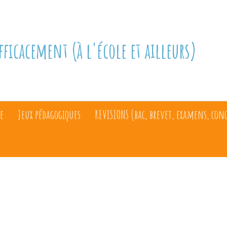
fficacement (à l'école et ailleurs)
e
Jeux pédagogiques
REVISIONS (bac, brevet, examens, con