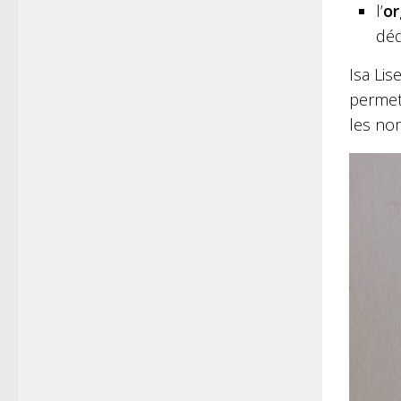
l’
or
déd
Isa Li
permett
les no