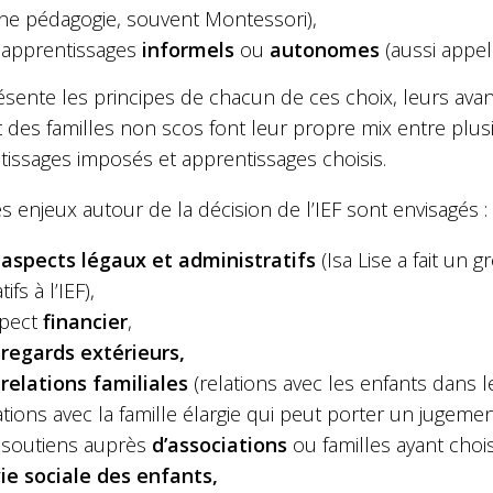
ne pédagogie, souvent Montessori),
 apprentissages
informels
ou
autonomes
(aussi appe
ésente les principes de chacun de ces choix, leurs ava
 des familles non scos font leur propre mix entre plusi
tissages imposés et apprentissages choisis.
s enjeux autour de la décision de l’IEF sont envisagés :
s
aspects légaux et administratifs
(Isa Lise a fait un
tifs à l’IEF),
spect
financier
,
s
regards extérieurs,
s
relations familiales
(relations avec les enfants dans l
ations avec la famille élargie qui peut porter un jugemen
 soutiens auprès
d’associations
ou familles ayant choi
ie sociale des enfants,