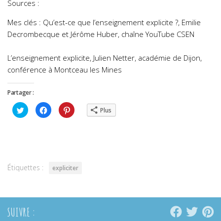
Sources :
Mes clés : Qu’est-ce que l’enseignement explicite ?, Emilie
Decrombecque et Jérôme Huber, chaîne YouTube CSEN
L’enseignement explicite, Julien Netter, académie de Dijon,
conférence à Montceau les Mines
Partager :
Cliquez
Cliquez
Cliquez
Plus
pour
pour
pour
partager
partager
partager
sur
sur
sur
Twitter(ouvre
Facebook(ouvre
Pinterest(ouvre
dans
dans
dans
une
une
une
nouvelle
nouvelle
nouvelle
fenêtre)
fenêtre)
fenêtre)
Étiquettes :
expliciter
SUIVRE :