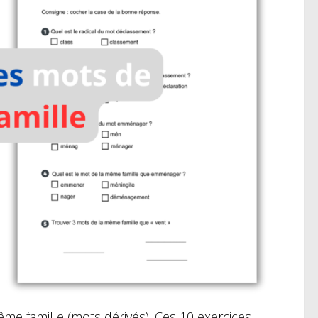
me famille (mots dérivés). Ces 10 exercices