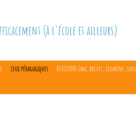
fficacement (à l'école et ailleurs)
e
Jeux pédagogiques
REVISIONS (bac, brevet, examens, con