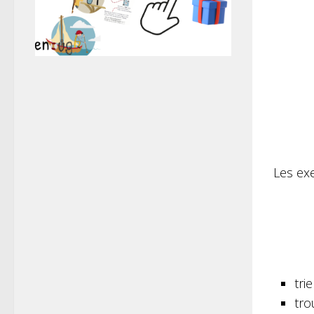
Les ex
tri
tro