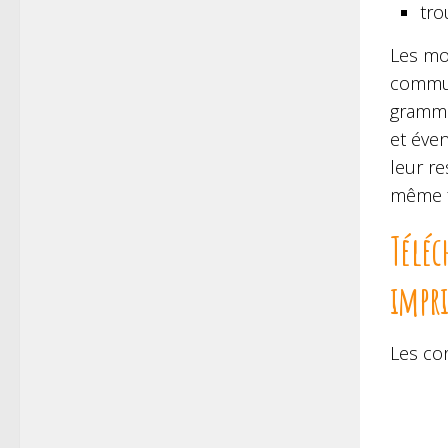
tro
Les mo
commune
grammat
et éven
leur re
même f
Téléc
impr
Les cor