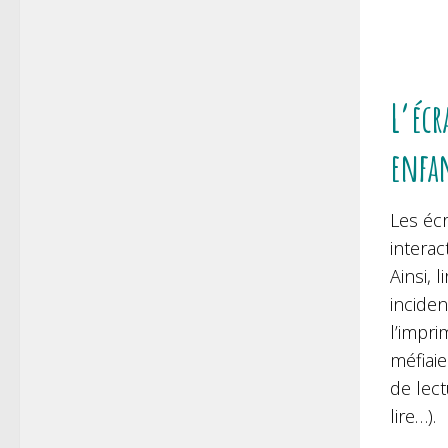
L’écr
enfa
Les écr
interac
Ainsi, 
inciden
l’impri
méfiai
de lec
lire…).