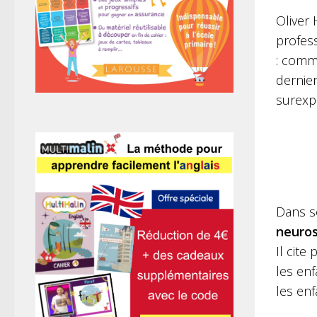
Oliver 
profes
: comm
dernie
surexp
Dans s
neuros
Il cit
les enf
les enf