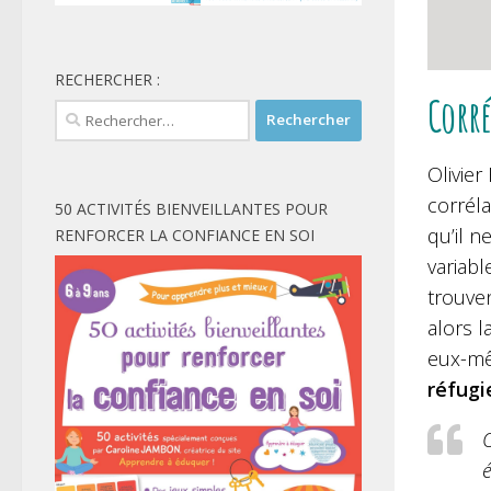
RECHERCHER :
Corré
Rechercher :
Olivier
corrél
50 ACTIVITÉS BIENVEILLANTES POUR
qu’il ne
RENFORCER LA CONFIANCE EN SOI
variabl
trouve
alors l
eux-mêm
réfugi
é