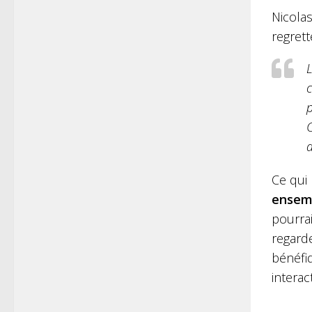
Nicolas
regrett
L
c
p
C
a
Ce qui
ensem
pourrai
regarde
bénéfiq
intera