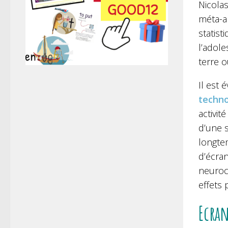
Nicola
méta-an
statis
l’adol
terre o
Il est
techno
activit
d’une s
longtem
d’écran
neuroco
effets 
Ecran