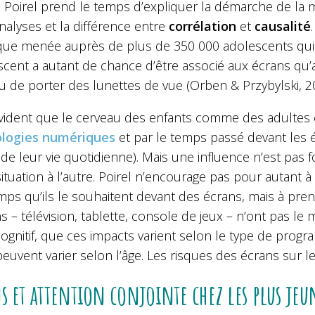
s Poirel prend le temps d’expliquer la démarche de la 
alyses et la différence entre
corrélation
et
causalité
tique menée auprès de plus de 350 000 adolescents qu
escent a autant de chance d’être associé aux écrans q
u de porter des lunettes de vue (Orben & Przybylski, 2
 évident que le cerveau des enfants comme des adultes
logies numériques
et par le temps passé devant les
é de leur vie quotidienne). Mais une influence n’est pas
ituation à l’autre. Poirel n’encourage pas pour autant à
ps qu’ils le souhaitent devant des écrans, mais à pren
s – télévision, tablette, console de jeux – n’ont pas 
gnitif, que ces impacts varient selon le type de progra
peuvent varier selon l’âge. Les risques des écrans sur 
s et attention conjointe chez les plus jeu