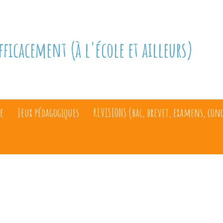
fficacement (à l'école et ailleurs)
e
Jeux pédagogiques
REVISIONS (bac, brevet, examens, con