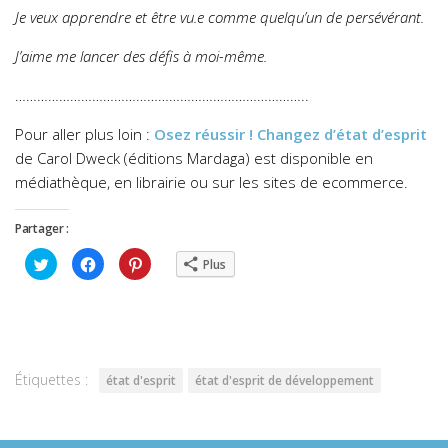
Je veux apprendre et être vu.e comme quelqu’un de persévérant.
J’aime me lancer des défis à moi-même.
……………………………………………………………………..
Pour aller plus loin :
Osez réussir ! Changez d’état d’esprit
de Carol Dweck (éditions Mardaga) est disponible en
médiathèque, en librairie ou sur les sites de ecommerce.
Partager :
Cliquez
Cliquez
Cliquez
Plus
pour
pour
pour
partager
partager
partager
sur
sur
sur
Twitter(ouvre
Facebook(ouvre
Pinterest(ouvre
dans
dans
dans
une
une
une
nouvelle
nouvelle
nouvelle
fenêtre)
fenêtre)
fenêtre)
Étiquettes :
état d'esprit
état d'esprit de développement